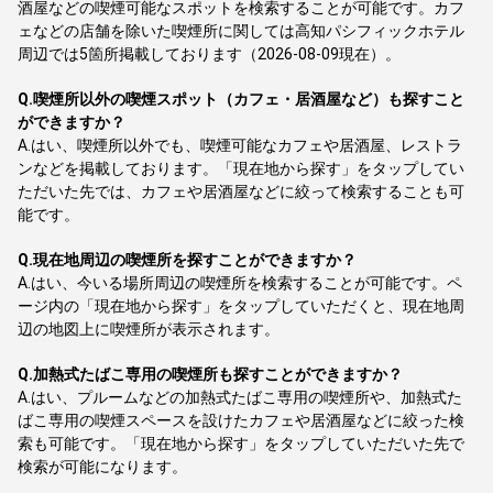
酒屋などの喫煙可能なスポットを検索することが可能です。カフ
ェなどの店舗を除いた喫煙所に関しては高知パシフィックホテル
周辺では5箇所掲載しております（2026-08-09現在）。
Q.
喫煙所以外の喫煙スポット（カフェ・居酒屋など）も探すこと
ができますか？
A.
はい、喫煙所以外でも、喫煙可能なカフェや居酒屋、レストラ
ンなどを掲載しております。「現在地から探す」をタップしてい
ただいた先では、カフェや居酒屋などに絞って検索することも可
能です。
Q.
現在地周辺の喫煙所を探すことができますか？
A.
はい、今いる場所周辺の喫煙所を検索することが可能です。ペ
ージ内の「現在地から探す」をタップしていただくと、現在地周
辺の地図上に喫煙所が表示されます。
Q.
加熱式たばこ専用の喫煙所も探すことができますか？
A.
はい、プルームなどの加熱式たばこ専用の喫煙所や、加熱式た
ばこ専用の喫煙スペースを設けたカフェや居酒屋などに絞った検
索も可能です。「現在地から探す」をタップしていただいた先で
検索が可能になります。