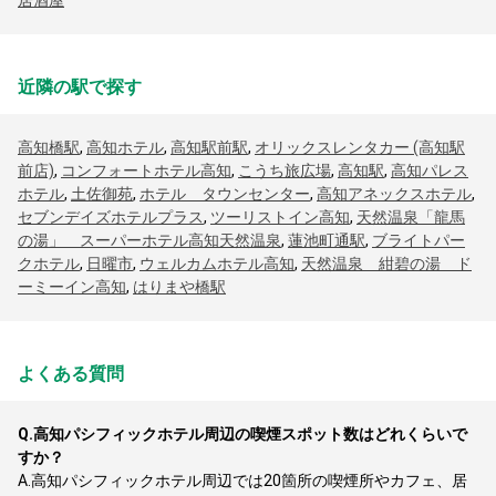
居酒屋
近隣の駅で探す
高知橋駅
,
高知ホテル
,
高知駅前駅
,
オリックスレンタカー (高知駅
前店)
,
コンフォートホテル高知
,
こうち旅広場
,
高知駅
,
高知パレス
ホテル
,
土佐御苑
,
ホテル タウンセンター
,
高知アネックスホテル
,
セブンデイズホテルプラス
,
ツーリストイン高知
,
天然温泉「龍馬
の湯」 スーパーホテル高知天然温泉
,
蓮池町通駅
,
ブライトパー
クホテル
,
日曜市
,
ウェルカムホテル高知
,
天然温泉 紺碧の湯 ド
ーミーイン高知
,
はりまや橋駅
よくある質問
Q.
高知パシフィックホテル周辺の喫煙スポット数はどれくらいで
すか？
A.
高知パシフィックホテル周辺では20箇所の喫煙所やカフェ、居