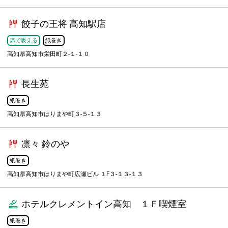
餃子の王将 高知駅店
席で吸える
紙巻き
高知県高知市栄田町２-１-１０
長生苑
紙巻き
高知県高知市はりまや町３-５-１３
凛々 鈴のや
紙巻き
高知県高知市はりまや町広瀬ビル １F３-１３-１３
ホテルクレメントイン高知 １Ｆ喫煙室
紙巻き