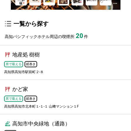
一覧から探す
20
高知パシフィックホテル周辺の喫煙所:
件
地産処 樹樹
席で吸える
紙巻き
高知県高知市駅前町２-８
かど家
席で吸える
紙巻き
高知県高知市北本町１-１-１ 山﨑マンション１F
高知市中央緑地（通路）