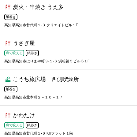
炭火・串焼き うえ多
紙巻き
高知県高知市廿代町１-３ クリエイトビル１F
うさぎ屋
席で吸える
紙巻き
高知県高知市はりまや町３-１-６ 浜松第５ビル B１F
こうち旅広場 西側喫煙所
紙巻き
高知県高知市北本町２－１０－１７
かわたけ
席で吸える
紙巻き
高知県高知市廿代町１-６ K’sフラット１階