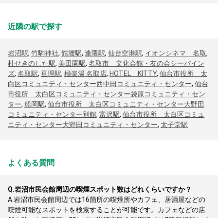
近隣の駅で探す
岩沼駅
,
竹駒神社
,
館腰駅
,
逢隈駅
,
仙台空港駅
,
イオンシネマ 名取
,
杜せきのした駅
,
美田園駅
,
名取市 文化会館・友の会シーパイン
ズ
,
名取駅
,
亘理駅
,
極楽湯 名取店
,
HOTEL KITTY
,
仙台市役所 太
白区コミュニティ・センター西中田コミュニティ・センター
,
仙台
市役所 太白区コミュニティ・センター袋原コミュニティ・セン
ター
,
船岡駅
,
仙台市役所 太白区コミュニティ・センター大野田
コミュニティ・センター別館
,
富沢駅
,
仙台市役所 太白区コミュ
ニティ・センター大野田コミュニティ・センター
,
太子堂駅
よくある質問
Q.
岩沼市民会館周辺の喫煙スポット数はどれくらいですか？
A.
岩沼市民会館周辺では16箇所の喫煙所やカフェ、居酒屋などの
喫煙可能なスポットを検索することが可能です。カフェなどの店