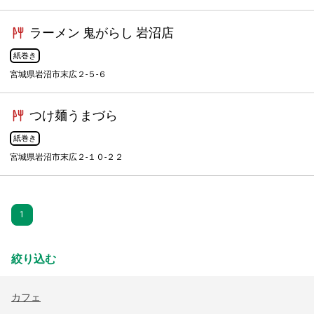
ラーメン 鬼がらし 岩沼店
紙巻き
宮城県岩沼市末広２-５-６
つけ麺うまづら
紙巻き
宮城県岩沼市末広２-１０-２２
1
絞り込む
カフェ