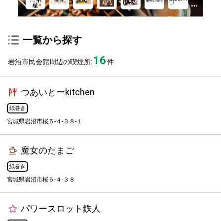
一覧から探す
16
岩沼市民会館周辺の喫煙所:
件
つあいとーkitchen
紙巻き
宮城県岩沼市桜５-４-３８-１
魔女のたまご
紙巻き
宮城県岩沼市桜５-４-３８
パワースロット鉄人