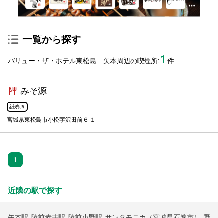
一覧から探す
1
バリュー・ザ・ホテル東松島 矢本周辺の喫煙所:
件
みそ源
紙巻き
宮城県東松島市小松字沢田前６-１
1
近隣の駅で探す
矢本駅
,
陸前赤井駅
,
陸前小野駅
,
サンタモニカ（宮城県石巻市）
,
野