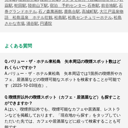
蒜駅
,
蛇田駅
,
陸前山下駅
,
宿泊 予約センター
,
石巻駅
,
前谷地駅
,
石
巻グランドホテル
,
石ノ森萬画館
,
鹿島台駅
,
高城町駅
,
大江戸温泉物
語 松島温泉 ホテル壮観
,
松島駅
,
松島センチュリーホテル
,
松島
さかな市場
,
涌谷駅
,
円通院
よくある質問
Q.
バリュー・ザ・ホテル東松島 矢本周辺の喫煙スポット数はど
れくらいですか？
A.
バリュー・ザ・ホテル東松島 矢本周辺では1箇所の喫煙所やカ
フェ、居酒屋などの喫煙可能なスポットを検索することが可能で
す（2025-10-03現在）。
Q.
喫煙所以外の喫煙スポット（カフェ・居酒屋など）も探すこと
ができますか？
A.
はい、喫煙所以外でも、喫煙可能なカフェや居酒屋、レストラ
ンなどを掲載しております。「現在地から探す」をタップしてい
ただいた先では、カフェや居酒屋などに絞って検索することも可
能です。