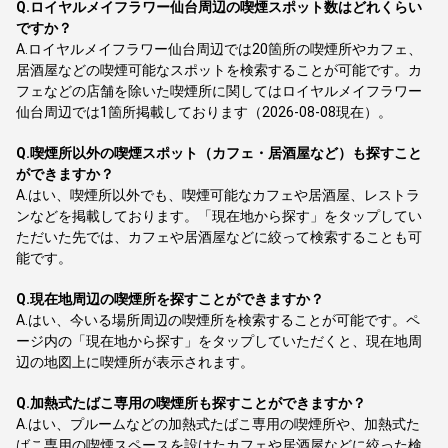
Q.
ロイヤルメイフラワー仙台周辺の喫煙スポット数はどれくらい
ですか？
A.
ロイヤルメイフラワー仙台周辺では20箇所の喫煙所やカフェ、
居酒屋などの喫煙可能なスポットを検索することが可能です。カ
フェなどの店舗を除いた喫煙所に関してはロイヤルメイフラワー
仙台周辺では1箇所掲載しております（2026-08-08現在）。
Q.
喫煙所以外の喫煙スポット（カフェ・居酒屋など）も探すこと
ができますか？
A.
はい、喫煙所以外でも、喫煙可能なカフェや居酒屋、レストラ
ンなどを掲載しております。「現在地から探す」をタップしてい
ただいた先では、カフェや居酒屋などに絞って検索することも可
能です。
Q.
現在地周辺の喫煙所を探すことができますか？
A.
はい、今いる場所周辺の喫煙所を検索することが可能です。ペ
ージ内の「現在地から探す」をタップしていただくと、現在地周
辺の地図上に喫煙所が表示されます。
Q.
加熱式たばこ専用の喫煙所も探すことができますか？
A.
はい、プルームなどの加熱式たばこ専用の喫煙所や、加熱式た
ばこ専用の喫煙スペースを設けたカフェや居酒屋などに絞った検