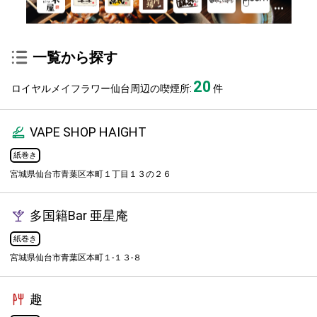
一覧から探す
20
ロイヤルメイフラワー仙台周辺の喫煙所:
件
VAPE SHOP HAIGHT
紙巻き
宮城県仙台市青葉区本町１丁目１３の２６
多国籍Bar 亜星庵
紙巻き
宮城県仙台市青葉区本町１-１３-８
趣