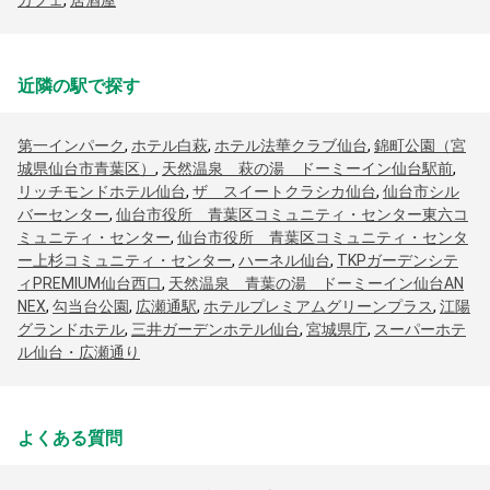
カフェ
,
居酒屋
近隣の駅で探す
第一インパーク
,
ホテル白萩
,
ホテル法華クラブ仙台
,
錦町公園（宮
城県仙台市青葉区）
,
天然温泉 萩の湯 ドーミーイン仙台駅前
,
リッチモンドホテル仙台
,
ザ スイートクラシカ仙台
,
仙台市シル
バーセンター
,
仙台市役所 青葉区コミュニティ・センター東六コ
ミュニティ・センター
,
仙台市役所 青葉区コミュニティ・センタ
ー上杉コミュニティ・センター
,
ハーネル仙台
,
TKPガーデンシテ
ィPREMIUM仙台西口
,
天然温泉 青葉の湯 ドーミーイン仙台AN
NEX
,
勾当台公園
,
広瀬通駅
,
ホテルプレミアムグリーンプラス
,
江陽
グランドホテル
,
三井ガーデンホテル仙台
,
宮城県庁
,
スーパーホテ
ル仙台・広瀬通り
よくある質問