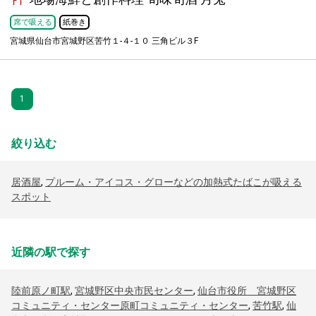
席で吸える
紙巻き
宮城県仙台市宮城野区苦竹１-４-１０ 三角ビル３F
1
絞り込む
居酒屋
,
プルーム・アイコス・グローなどの加熱式たばこが吸える
スポット
近隣の駅で探す
陸前原ノ町駅
,
宮城野区中央市民センター
,
仙台市役所 宮城野区
コミュニティ・センター原町コミュニティ・センター
,
苦竹駅
,
仙