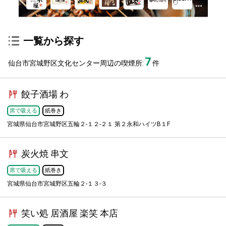
一覧から探す
7
仙台市宮城野区文化センター周辺の喫煙所:
件
餃子酒場 わ
席で吸える
紙巻き
宮城県仙台市宮城野区五輪２-１２-２１ 第２永和ハイツB１F
炭火焼 串文
席で吸える
紙巻き
宮城県仙台市宮城野区五輪２-１３-３
笑い処 居酒屋 楽笑 本店