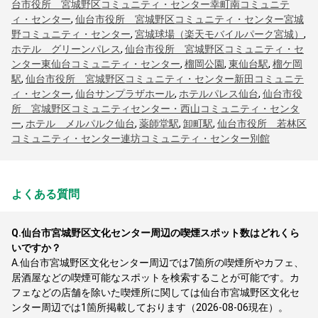
台市役所 宮城野区コミュニティ・センター幸町南コミュニテ
ィ・センター
,
仙台市役所 宮城野区コミュニティ・センター宮城
野コミュニティ・センター
,
宮城球場（楽天モバイルパーク宮城）
,
ホテル グリーンパレス
,
仙台市役所 宮城野区コミュニティ・セ
ンター東仙台コミュニティ・センター
,
榴岡公園
,
東仙台駅
,
榴ケ岡
駅
,
仙台市役所 宮城野区コミュニティ・センター新田コミュニテ
ィ・センター
,
仙台サンプラザホール
,
ホテルパレス仙台
,
仙台市役
所 宮城野区コミュニティセンター・西山コミュニティ・センタ
ー
,
ホテル メルパルク仙台
,
薬師堂駅
,
卸町駅
,
仙台市役所 若林区
コミュニティ・センター連坊コミュニティ・センター別館
よくある質問
Q.
仙台市宮城野区文化センター周辺の喫煙スポット数はどれくら
いですか？
A.
仙台市宮城野区文化センター周辺では7箇所の喫煙所やカフェ、
居酒屋などの喫煙可能なスポットを検索することが可能です。カ
フェなどの店舗を除いた喫煙所に関しては仙台市宮城野区文化セ
ンター周辺では1箇所掲載しております（2026-08-06現在）。