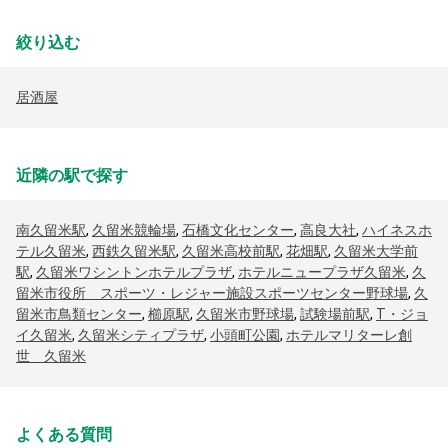
絞り込む
居酒屋
近隣の駅で探す
南久留米駅
,
久留米競輪場
,
石橋文化センター
,
高良大社
,
ハイネスホ
テル久留米
,
西鉄久留米駅
,
久留米高校前駅
,
花畑駅
,
久留米大学前
駅
,
久留米ワシントンホテルプラザ
,
ホテルニュープラザ久留米
,
久
留米市役所 スポーツ・レジャー施設スポーツセンター野球場
,
久
留米市鳥類センター
,
櫛原駅
,
久留米市野球場
,
試験場前駅
,
T・ジョ
イ久留米
,
久留米シティプラザ
,
小頭町公園
,
ホテルマリターレ創
世 久留米
よくある質問