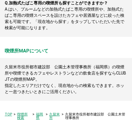
Q.
加熱式たばこ専用の喫煙所も探すことができますか？
A.
はい、プルームなどの加熱式たばこ専用の喫煙所や、加熱式た
ばこ専用の喫煙スペースを設けたカフェや居酒屋などに絞った検
索も可能です。「現在地から探す」をタップしていただいた先で
検索が可能になります。
喫煙所MAPについて
久留米市役所都市建設部 公園土木管理事務所（福岡県）の喫煙
所や喫煙できるカフェやレストランなどの飲食店を探すならCLUB
JTの喫煙所MAP。
指定したエリアだけでなく、現在地からの検索もできます。ホッ
と一息つきたいときにご活用ください。
TOP
喫煙所
福岡
久留米
久留米市役所都市建設部 公園土木管
検索
県
市
理事務所