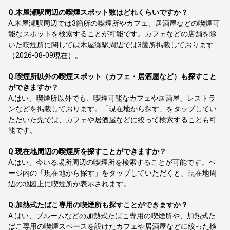
Q.
木屋瀬駅周辺の喫煙スポット数はどれくらいですか？
A.
木屋瀬駅周辺では3箇所の喫煙所やカフェ、居酒屋などの喫煙可
能なスポットを検索することが可能です。カフェなどの店舗を除
いた喫煙所に関しては木屋瀬駅周辺では3箇所掲載しております
（2026-08-09現在）。
Q.
喫煙所以外の喫煙スポット（カフェ・居酒屋など）も探すこと
ができますか？
A.
はい、喫煙所以外でも、喫煙可能なカフェや居酒屋、レストラ
ンなどを掲載しております。「現在地から探す」をタップしてい
ただいた先では、カフェや居酒屋などに絞って検索することも可
能です。
Q.
現在地周辺の喫煙所を探すことができますか？
A.
はい、今いる場所周辺の喫煙所を検索することが可能です。ペ
ージ内の「現在地から探す」をタップしていただくと、現在地周
辺の地図上に喫煙所が表示されます。
Q.
加熱式たばこ専用の喫煙所も探すことができますか？
A.
はい、プルームなどの加熱式たばこ専用の喫煙所や、加熱式た
ばこ専用の喫煙スペースを設けたカフェや居酒屋などに絞った検