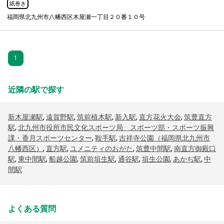
紙巻き
福岡県北九州市八幡西区木屋瀬一丁目２０番１０号
1
近隣の駅で探す
新木屋瀬駅
,
遠賀野駅
,
筑前植木駅
,
新入駅
,
直方花火大会
,
筑豊直方
駅
,
北九州市役所市民文化スポーツ局 スポーツ部・スポーツ振興
課・香月スポーツセンター
,
鞍手駅
,
吉祥寺公園（福岡県北九州市
八幡西区）
,
直方駅
,
ユメニティのおがた
,
筑豊中間駅
,
南直方御殿口
駅
,
東中間駅
,
船越公園
,
筑前垣生駅
,
通谷駅
,
垣生公園
,
あかぢ駅
,
中
間駅
よくある質問