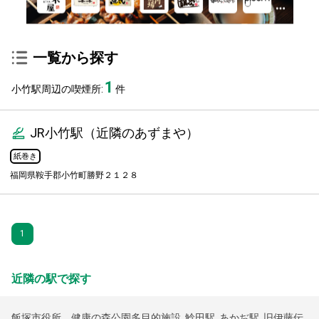
一覧から探す
1
小竹駅周辺の喫煙所:
件
JR小竹駅（近隣のあずまや）
紙巻き
福岡県鞍手郡小竹町勝野２１２８
1
近隣の駅で探す
飯塚市役所 健康の森公園多目的施設
,
鯰田駅
,
あかぢ駅
,
旧伊藤伝