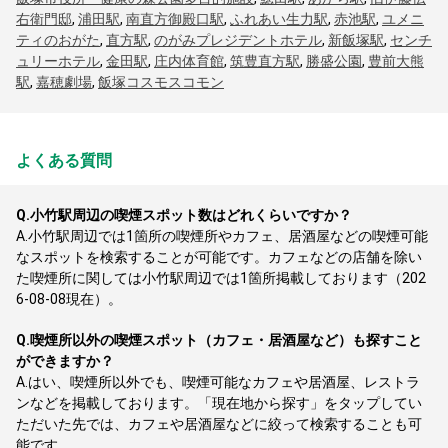
右衛門邸
,
浦田駅
,
南直方御殿口駅
,
ふれあい生力駅
,
赤池駅
,
ユメニ
ティのおがた
,
直方駅
,
のがみプレジデントホテル
,
新飯塚駅
,
センチ
ュリーホテル
,
金田駅
,
庄内体育館
,
筑豊直方駅
,
勝盛公園
,
豊前大熊
駅
,
嘉穂劇場
,
飯塚コスモスコモン
よくある質問
Q.
小竹駅周辺の喫煙スポット数はどれくらいですか？
A.
小竹駅周辺では1箇所の喫煙所やカフェ、居酒屋などの喫煙可能
なスポットを検索することが可能です。カフェなどの店舗を除い
た喫煙所に関しては小竹駅周辺では1箇所掲載しております（202
6-08-08現在）。
Q.
喫煙所以外の喫煙スポット（カフェ・居酒屋など）も探すこと
ができますか？
A.
はい、喫煙所以外でも、喫煙可能なカフェや居酒屋、レストラ
ンなどを掲載しております。「現在地から探す」をタップしてい
ただいた先では、カフェや居酒屋などに絞って検索することも可
能です。