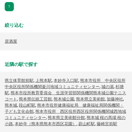
1
絞り込む
居酒屋
近隣の駅で探す
県立体育館前駅
,
上熊本駅
,
本妙寺入口駅
,
熊本市役所 中央区役所
中央区役所関係機関壷川地域コミュニティセンター
,
城の湯
,
杉塘
駅
,
熊本市役所教育委員会 生涯学習部関係機関熊本城公園テニス
コート
,
熊本県伝統工芸館
,
熊本城公園
,
熊本県立美術館
,
加藤神社
,
熊本城
,
段山町駅
,
熊本市役所健康福祉局 健康福祉局関係機関・
子ども文化会館
,
熊本市役所 西区役所西区役所関係機関城西地域
コミュニティセンター
,
熊本県立美術館分館
,
熊本城 桜の馬場 桜の
小路
,
本妙寺（熊本県熊本市西区花園）
,
蔚山町駅
,
藤崎宮前駅