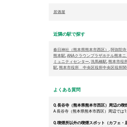
居酒屋
近隣の駅で探す
春日神社（熊本県熊本市西区）
,
阿弥陀寺
熊本駅
,
ANAクラウンプラザホテル熊本
ミュニティセンター
,
洗馬橋駅
,
熊本市役
駅
,
熊本市役所 中央区役所中央区役所関
よくある質問
Q.
長谷寺（熊本県熊本市西区）周辺の喫
A.
長谷寺（熊本県熊本市西区）周辺では1箇
Q.
喫煙所以外の喫煙スポット（カフェ・