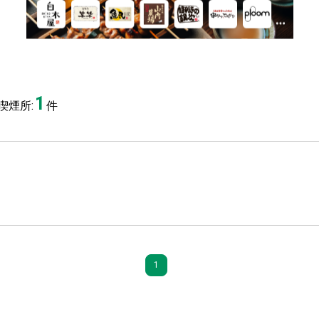
1
喫煙所:
件
1