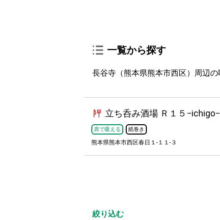
一覧から探す
長谷寺（熊本県熊本市西区）周辺の
立ち呑み酒場 Ｒ１５−ichigo−
席で吸える
紙巻き
熊本県熊本市西区春日１-１１-３
絞り込む