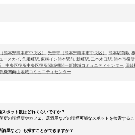
（熊本県熊本市中央区）
,
光善寺（熊本県熊本市中央区）
,
熊本駅前駅
,
ニュースカイ
,
呉服町駅
,
東横イン熊本駅前
,
新町駅
,
二本木口駅
,
熊本市役所
所 中央区役所中央区役所関係機関一新地域コミュニティセンター
,
田崎
係機関向山地域コミュニティセンター
煙スポット数はどれくらいですか？
所の喫煙所やカフェ、居酒屋などの喫煙可能なスポットを検索することが可
居酒屋など）も探すことができますか？