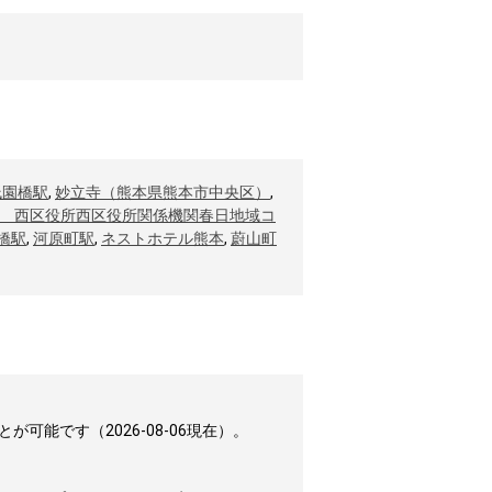
祇園橋駅
,
妙立寺（熊本県熊本市中央区）
,
 西区役所西区役所関係機関春日地域コ
橋駅
,
河原町駅
,
ネストホテル熊本
,
蔚山町
能です（2026-08-06現在）。