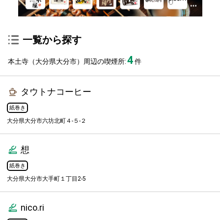
一覧から探す
4
本土寺（大分県大分市）周辺の喫煙所:
件
タウトナコーヒー
紙巻き
大分県大分市六坊北町４-５-２
想
紙巻き
大分県大分市大手町１丁目2-5
nico.ri