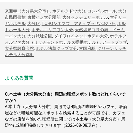
来迎寺（大分県大分市）
,
ホテルクドウ大分
,
コンパルホール
,
大分
市民図書館
,
東横イン大分駅前
,
大分センチュリーホテル
,
大分リー
ガルホテル
,
大分駅
,
TOHOシネマズ アミュプラザおおいた
,
ホル
トホール大分
,
ホテルエリアワン大分
,
天然温泉白糸の湯 ドーミ
ーイン大分
,
大分城址公園
,
ダイワロイネットホテル大分
,
ホテルフ
ォルツァ大分（リッチモンドホテルズ提携ホテル）
,
アートプラザ
,
大分県教育会館
,
ホテル法華クラブ大分
,
古国府駅
,
グリーンリッチ
ホテル大分都町
よくある質問
Q.
本土寺（大分県大分市）周辺の喫煙スポット数はどれくらいで
すか？
A.
本土寺（大分県大分市）周辺では4箇所の喫煙所やカフェ、居酒
屋などの喫煙可能なスポットを検索することが可能です。カフェ
などの店舗を除いた喫煙所に関しては本土寺（大分県大分市）周
辺では2箇所掲載しております（2026-08-08現在）。