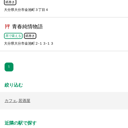
紙巻き
大分県大分市金池町３丁目４
青春純情物語
席で吸える
紙巻き
大分県大分市金池町２-１３-１３
1
絞り込む
カフェ
,
居酒屋
近隣の駅で探す