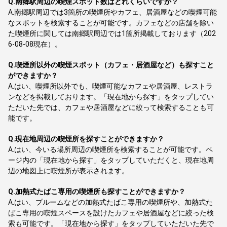
Q.
南郷駅周辺の喫煙スポット数はどれくらいですか？
A.
南郷駅周辺では3箇所の喫煙所やカフェ、居酒屋などの喫煙可能
なスポットを検索することが可能です。カフェなどの店舗を除い
た喫煙所に関しては南郷駅周辺では1箇所掲載しております（202
6-08-08現在）。
Q.
喫煙所以外の喫煙スポット（カフェ・居酒屋など）も探すこと
ができますか？
A.
はい、喫煙所以外でも、喫煙可能なカフェや居酒屋、レストラ
ンなどを掲載しております。「現在地から探す」をタップしてい
ただいた先では、カフェや居酒屋などに絞って検索することも可
能です。
Q.
現在地周辺の喫煙所を探すことができますか？
A.
はい、今いる場所周辺の喫煙所を検索することが可能です。ペ
ージ内の「現在地から探す」をタップしていただくと、現在地周
辺の地図上に喫煙所が表示されます。
Q.
加熱式たばこ専用の喫煙所も探すことができますか？
A.
はい、プルームなどの加熱式たばこ専用の喫煙所や、加熱式た
ばこ専用の喫煙スペースを設けたカフェや居酒屋などに絞った検
索も可能です。「現在地から探す」をタップしていただいた先で