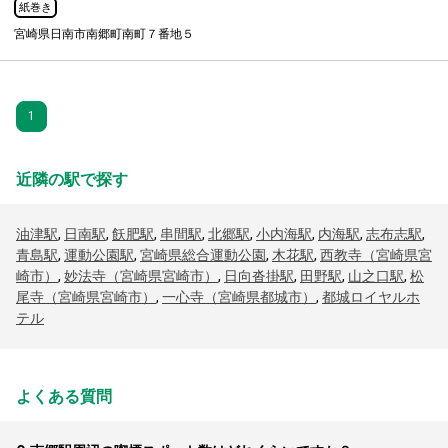
紙巻き
宮崎県日南市南郷町南町７番地５
1
近隣の駅で探す
油津駅
,
日南駅
,
飫肥駅
,
串間駅
,
北郷駅
,
小内海駅
,
内海駅
,
志布志駅
,
青島駅
,
運動公園駅
,
宮崎県総合運動公園
,
木花駅
,
西教寺（宮崎県宮
崎市）
,
妙法寺（宮崎県宮崎市）
,
日向沓掛駅
,
田野駅
,
山之口駅
,
松
尾寺（宮崎県宮崎市）
,
一心寺（宮崎県都城市）
,
都城ロイヤルホ
テル
よくある質問