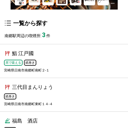
一覧から探す
3
南郷駅周辺の喫煙所:
件
鮨 江戸國
席で吸える
紙巻き
宮崎県日南市南郷町南町２-１
三代目まんりょう
紙巻き
宮崎県日南市南郷町東町１４-４
福島 酒店