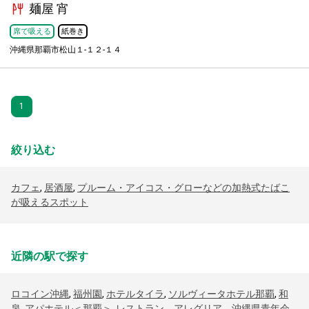
麺屋 宵
席で吸える
紙巻き
沖縄県那覇市松山１-１２-１４
1
絞り込む
カフェ
,
居酒屋
,
プルーム・アイコス・グローなどの加熱式たばこ
が吸えるスポット
近隣の駅で探す
ロコイン沖縄
,
福州園
,
ホテルタイラ
,
ソルヴィータホテル那覇
,
和
泉
,
アパホテル＜那覇＞
,
レストラン アレグリア 沖縄県青年会