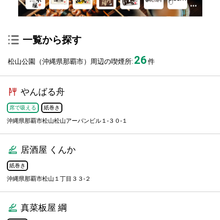
一覧から探す
26
松山公園（沖縄県那覇市）周辺の喫煙所:
件
やんばる舟
席で吸える
紙巻き
沖縄県那覇市松山松山アーバンビル１-３０-１
居酒屋 くんか
紙巻き
沖縄県那覇市松山１丁目３３-２
真菜板屋 綱