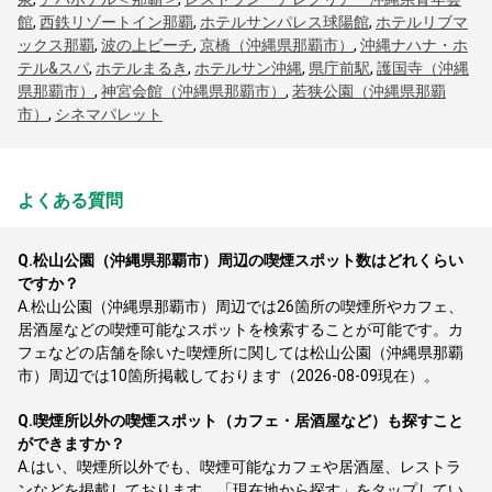
館
,
西鉄リゾートイン那覇
,
ホテルサンパレス球陽館
,
ホテルリブマ
ックス那覇
,
波の上ビーチ
,
京橋（沖縄県那覇市）
,
沖縄ナハナ・ホ
テル&スパ
,
ホテルまるき
,
ホテルサン沖縄
,
県庁前駅
,
護国寺（沖縄
県那覇市）
,
神宮会館（沖縄県那覇市）
,
若狭公園（沖縄県那覇
市）
,
シネマパレット
よくある質問
Q.
松山公園（沖縄県那覇市）周辺の喫煙スポット数はどれくらい
ですか？
A.
松山公園（沖縄県那覇市）周辺では26箇所の喫煙所やカフェ、
居酒屋などの喫煙可能なスポットを検索することが可能です。カ
フェなどの店舗を除いた喫煙所に関しては松山公園（沖縄県那覇
市）周辺では10箇所掲載しております（2026-08-09現在）。
Q.
喫煙所以外の喫煙スポット（カフェ・居酒屋など）も探すこと
ができますか？
A.
はい、喫煙所以外でも、喫煙可能なカフェや居酒屋、レストラ
ンなどを掲載しております。「現在地から探す」をタップしてい