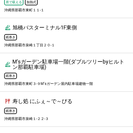
席で吸える
加熱式
沖縄県那覇市東町１１-１
旭橋バスターミナル1F東側
紙巻き
沖縄県那覇市泉崎１丁目２０-１
M'sガーデン駐車場一階(ダブルツリーbyヒルト
ン那覇駐車場)
紙巻き
沖縄県那覇市東町３-９M'sガーデン屋内駐車場建物一階
寿し処 にふぇ～で～びる
紙巻き
沖縄県那覇市泉崎１-２２-３