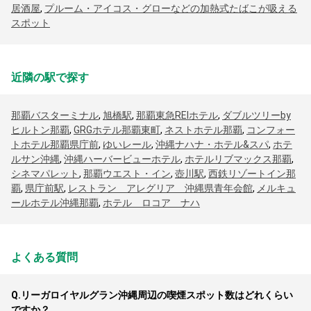
居酒屋
,
プルーム・アイコス・グローなどの加熱式たばこが吸える
スポット
近隣の駅で探す
那覇バスターミナル
,
旭橋駅
,
那覇東急REIホテル
,
ダブルツリーby
ヒルトン那覇
,
GRGホテル那覇東町
,
ネストホテル那覇
,
コンフォー
トホテル那覇県庁前
,
ゆいレール
,
沖縄ナハナ・ホテル&スパ
,
ホテ
ルサン沖縄
,
沖縄ハーバービューホテル
,
ホテルリブマックス那覇
,
シネマパレット
,
那覇ウエスト・イン
,
壺川駅
,
西鉄リゾートイン那
覇
,
県庁前駅
,
レストラン アレグリア 沖縄県青年会館
,
メルキュ
ールホテル沖縄那覇
,
ホテル ロコア ナハ
よくある質問
Q.
リーガロイヤルグラン沖縄周辺の喫煙スポット数はどれくらい
ですか？