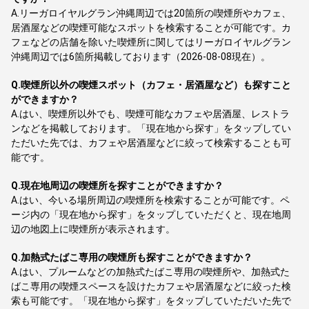
A.
リーガロイヤルグラン沖縄周辺では20箇所の喫煙所やカフェ、
居酒屋などの喫煙可能なスポットを検索することが可能です。カ
フェなどの店舗を除いた喫煙所に関してはリーガロイヤルグラン
沖縄周辺では6箇所掲載しております（2026-08-08現在）。
Q.
喫煙所以外の喫煙スポット（カフェ・居酒屋など）も探すこと
ができますか？
A.
はい、喫煙所以外でも、喫煙可能なカフェや居酒屋、レストラ
ンなどを掲載しております。「現在地から探す」をタップしてい
ただいた先では、カフェや居酒屋などに絞って検索することも可
能です。
Q.
現在地周辺の喫煙所を探すことができますか？
A.
はい、今いる場所周辺の喫煙所を検索することが可能です。ペ
ージ内の「現在地から探す」をタップしていただくと、現在地周
辺の地図上に喫煙所が表示されます。
Q.
加熱式たばこ専用の喫煙所も探すことができますか？
A.
はい、プルームなどの加熱式たばこ専用の喫煙所や、加熱式た
ばこ専用の喫煙スペースを設けたカフェや居酒屋などに絞った検
索も可能です。「現在地から探す」をタップしていただいた先で