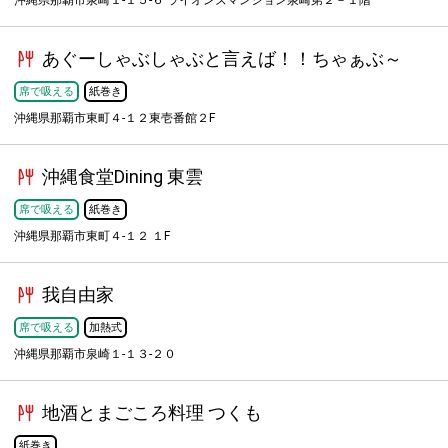
沖縄県那覇市泉崎１-１５-６ ライオンズマンション泉崎第２－１階
あぐーしゃぶしゃぶと言えば！！ちゃぁぶ～
席で吸える
紙巻き
沖縄県那覇市東町４-１２東壱番館２F
沖縄食堂Dining 東雲
席で吸える
紙巻き
沖縄県那覇市東町４-１２ １F
我自由家
席で吸える
加熱式
沖縄県那覇市泉崎１-１３-２０
地酒とまごころ料理 つくも
紙巻き