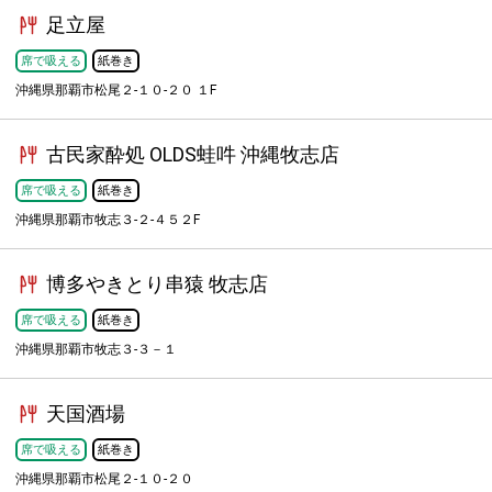
足立屋
席で吸える
紙巻き
沖縄県那覇市松尾２-１０-２０ １F
古民家酔処 OLDS蛙吽 沖縄牧志店
席で吸える
紙巻き
沖縄県那覇市牧志３-２-４５２F
博多やきとり串猿 牧志店
席で吸える
紙巻き
沖縄県那覇市牧志３-３－１
天国酒場
席で吸える
紙巻き
沖縄県那覇市松尾２-１０-２０