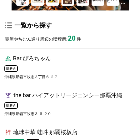
一覧から探す
20
壺屋やちむん通り周辺の喫煙所:
件
Bar ぴろちゃん
紙巻き
沖縄県那覇市牧志３丁目６-２７
the bar ハイアットリージェンシー那覇沖縄
紙巻き
沖縄県那覇市牧志３-６-２０
琉球中華 蛙吽 那覇桜坂店