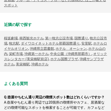
居酒屋
,
プルーム・アイコス・グローなどの加熱式たばこが吸える
スポット
近隣の駅で探す
桜坂劇場
,
南西観光ホテル
,
第一牧志公設市場
,
国際通り
,
牧志公設市
場
,
牧志駅
,
ダイワロイネットホテル那覇国際通り
,
安里駅
,
ホテルロ
イヤルオリオン
,
沖縄県立図書館
,
ホテル オーシャン
,
ホテル山の
内
,
栄町市場
,
沖縄第一ホテル
,
中央公園（沖縄県那覇市）
,
オリック
スレンタカー (美栄橋駅前店)
,
ホテル国際プラザ
,
沖縄サンプラザ
ホテル
,
美栄橋駅
,
沖縄ホテル
よくある質問
Q.
壺屋やちむん通り周辺の喫煙スポット数はどれくらいですか？
A.
壺屋やちむん通り周辺では20箇所の喫煙所やカフェ、居酒屋な
どの喫煙可能なスポットを検索することが可能です。カフェなど