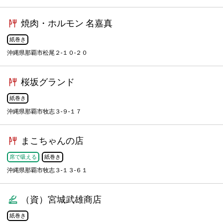
焼肉・ホルモン 名嘉真
紙巻き
沖縄県那覇市松尾２-１０-２０
桜坂グランド
紙巻き
沖縄県那覇市牧志３-９-１７
まこちゃんの店
席で吸える
紙巻き
沖縄県那覇市牧志３-１３-６１
（資）宮城武雄商店
紙巻き