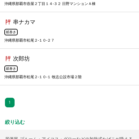
沖縄県那覇市壺屋２丁目１４-３２ 日野マンションＡ棟
串ナカマ
紙巻き
沖縄県那覇市松尾２-１０-２７
次郎坊
紙巻き
沖縄県那覇市松尾２-１０-１ 牧志公設市場２階
1
絞り込む