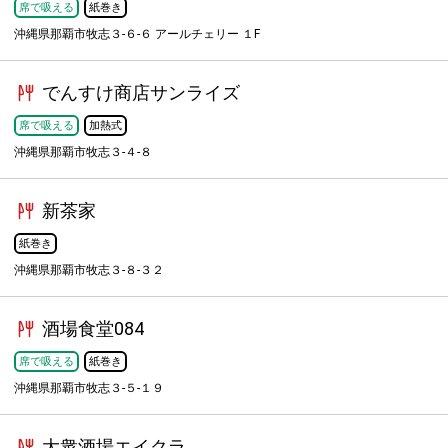
席で吸える
紙巻き
沖縄県那覇市牧志３-６-６ アールチェリー １F
でんすけ商店サンライズ
席で吸える
加熱式
沖縄県那覇市牧志３-４-８
新茶家
紙巻き
沖縄県那覇市牧志３-８-３２
酒場食堂084
席で吸える
紙巻き
沖縄県那覇市牧志３-５-１９
大衆酒場エイクラ