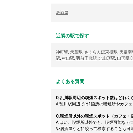
居酒屋
近隣の駅で探す
神町駅
,
天童駅
,
さくらんぼ東根駅
,
天童南
駅
,
村山駅
,
羽前千歳駅
,
北山形駅
,
山形県
よくある質問
Q.
乱川駅周辺の喫煙スポット数はどれく
A.
乱川駅周辺では1箇所の喫煙所やカフェ、
Q.
喫煙所以外の喫煙スポット（カフェ・
A.
はい、喫煙所以外でも、喫煙可能なカ
や居酒屋などに絞って検索することも可