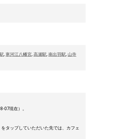
駅
,
寒河江八幡宮
,
高瀬駅
,
南出羽駅
,
山寺
-07現在）。
」をタップしていただいた先では、カフェ