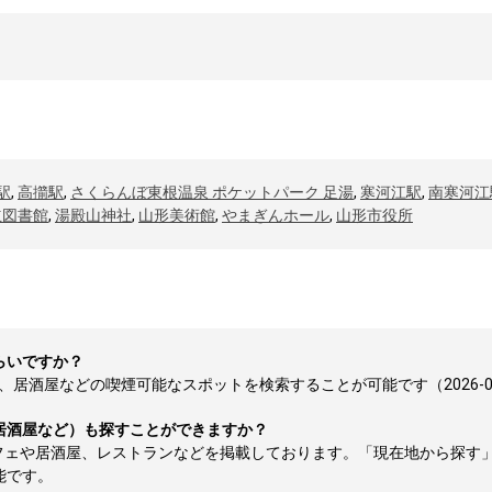
駅
,
高擶駅
,
さくらんぼ東根温泉 ポケットパーク 足湯
,
寒河江駅
,
南寒河江
立図書館
,
湯殿山神社
,
山形美術館
,
やまぎんホール
,
山形市役所
らいですか？
居酒屋などの喫煙可能なスポットを検索することが可能です（2026-08
居酒屋など）も探すことができますか？
フェや居酒屋、レストランなどを掲載しております。「現在地から探す
能です。