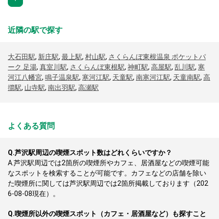
近隣の駅で探す
大石田駅
,
新庄駅
,
最上駅
,
村山駅
,
さくらんぼ東根温泉 ポケットパ
ーク 足湯
,
真室川駅
,
さくらんぼ東根駅
,
神町駅
,
高屋駅
,
乱川駅
,
寒
河江八幡宮
,
鳴子温泉駅
,
寒河江駅
,
天童駅
,
南寒河江駅
,
天童南駅
,
高
擶駅
,
山寺駅
,
南出羽駅
,
高瀬駅
よくある質問
Q.
芦沢駅周辺の喫煙スポット数はどれくらいですか？
A.
芦沢駅周辺では2箇所の喫煙所やカフェ、居酒屋などの喫煙可能
なスポットを検索することが可能です。カフェなどの店舗を除い
た喫煙所に関しては芦沢駅周辺では2箇所掲載しております（202
6-08-08現在）。
Q.
喫煙所以外の喫煙スポット（カフェ・居酒屋など）も探すこと