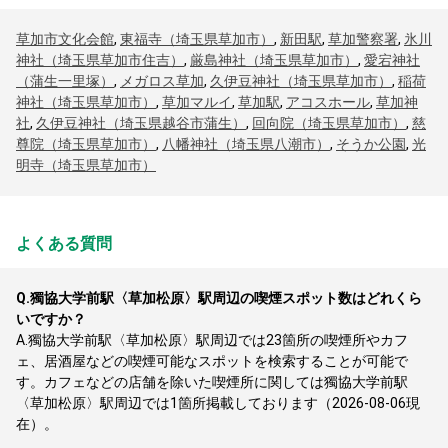
草加市文化会館
,
東福寺（埼玉県草加市）
,
新田駅
,
草加警察署
,
氷川
神社（埼玉県草加市住吉）
,
厳島神社（埼玉県草加市）
,
愛宕神社
（蒲生一里塚）
,
メガロス草加
,
久伊豆神社（埼玉県草加市）
,
稲荷
神社（埼玉県草加市）
,
草加マルイ
,
草加駅
,
アコスホール
,
草加神
社
,
久伊豆神社（埼玉県越谷市蒲生）
,
回向院（埼玉県草加市）
,
慈
尊院（埼玉県草加市）
,
八幡神社（埼玉県八潮市）
,
そうか公園
,
光
明寺（埼玉県草加市）
よくある質問
Q.
獨協大学前駅〈草加松原〉駅周辺の喫煙スポット数はどれくら
いですか？
A.
獨協大学前駅〈草加松原〉駅周辺では23箇所の喫煙所やカフ
ェ、居酒屋などの喫煙可能なスポットを検索することが可能で
す。カフェなどの店舗を除いた喫煙所に関しては獨協大学前駅
〈草加松原〉駅周辺では1箇所掲載しております（2026-08-06現
在）。