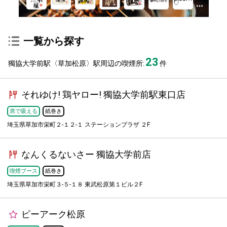
一覧から探す
23
獨協大学前駅〈草加松原〉駅周辺の喫煙所:
件
それゆけ! 鶏ヤロー! 獨協大学前駅東口店
席で吸える
紙巻き
埼玉県草加市栄町２-１２-１ ステーションプラザ ２F
なんくるないさー 獨協大学前店
喫煙ブース
紙巻き
埼玉県草加市栄町３-５-１８ 東武松原第１ビル２F
ピーアーク松原