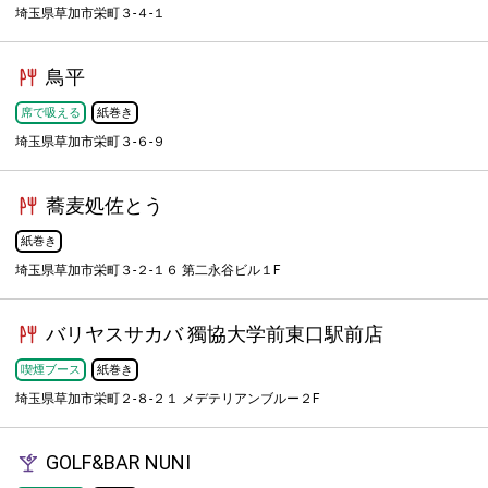
埼玉県草加市栄町３-４-１
鳥平
席で吸える
紙巻き
埼玉県草加市栄町３-６-９
蕎麦処佐とう
紙巻き
埼玉県草加市栄町３-２-１６ 第二永谷ビル１F
バリヤスサカバ 獨協大学前東口駅前店
喫煙ブース
紙巻き
埼玉県草加市栄町２-８-２１ メデテリアンブルー２F
GOLF&BAR NUNI