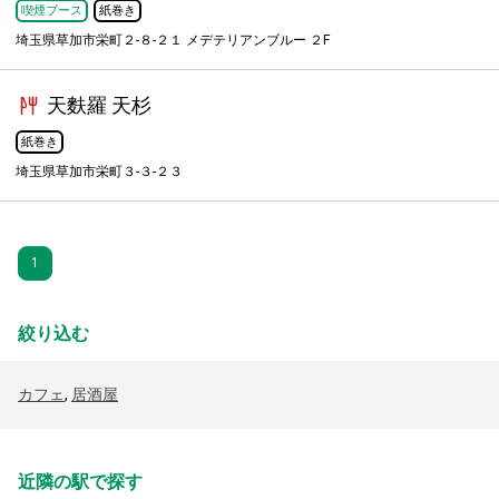
喫煙ブース
紙巻き
埼玉県草加市栄町２-８-２１ メデテリアンブルー ２F
天麩羅 天杉
紙巻き
埼玉県草加市栄町３-３-２３
1
絞り込む
カフェ
,
居酒屋
近隣の駅で探す