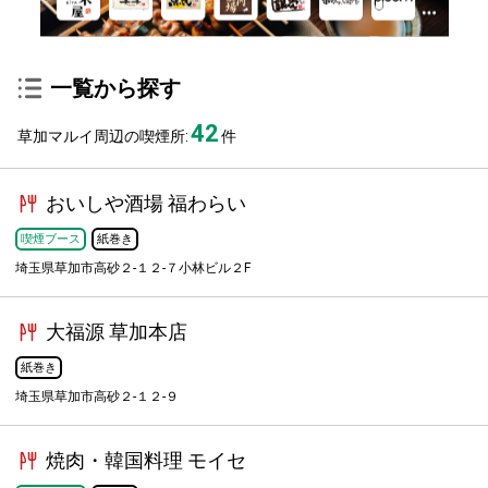
一覧から探す
42
草加マルイ周辺の喫煙所:
件
おいしや酒場 福わらい
喫煙ブース
紙巻き
埼玉県草加市高砂２-１２-７小林ビル２F
大福源 草加本店
紙巻き
埼玉県草加市高砂２-１２-９
焼肉・韓国料理 モイセ