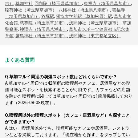
吉）
,
草加神社
,
回向院（埼玉県草加市）
,
東福寺（埼玉県草加市）
,
稲荷神社（埼玉県草加市）
,
八幡神社（埼玉県八潮市）
,
善福寺
（埼玉県草加市）
,
谷塚駅
,
獨協大学前駅〈草加松原〉駅
,
草加市文
化会館
,
慈尊院（埼玉県草加市）
,
浅間神社（埼玉県草加市）
,
草加
警察署
,
神護寺（埼玉県八潮市）
,
草加市スポーツ健康都市記念体
育館
,
厳島神社（埼玉県草加市）
,
浅間神社（東京都足立区）
よくある質問
Q.
草加マルイ周辺の喫煙スポット数はどれくらいですか？
A.
草加マルイ周辺では42箇所の喫煙所やカフェ、居酒屋などの喫
煙可能なスポットを検索することが可能です。カフェなどの店舗
を除いた喫煙所に関しては草加マルイ周辺では1箇所掲載しており
ます（2026-08-08現在）。
Q.
喫煙所以外の喫煙スポット（カフェ・居酒屋など）も探すこと
ができますか？
A.
はい、喫煙所以外でも、喫煙可能なカフェや居酒屋、レストラ
ンなどを掲載しております。「現在地から探す」をタップしてい