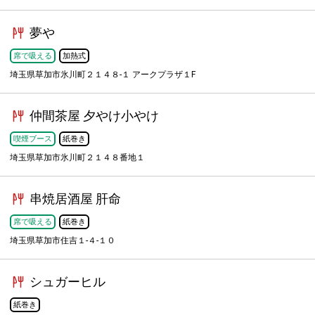
夢や
席で吸える
加熱式
埼玉県草加市氷川町２１４８-１ アークプラザ１F
仲間茶屋 夕やけ小やけ
喫煙ブース
紙巻き
埼玉県草加市氷川町２１４８番地１
串焼居酒屋 肝命
席で吸える
紙巻き
埼玉県草加市住吉１-４-１０
シュガーヒル
紙巻き