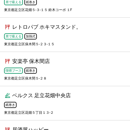
席で吸える
紙巻き
東京都足立区花畑５-３-１５ 鈴木コーポ １F
レトロパブ ホキマスタンド。
席で吸える
加熱式
東京都足立区保木間５-２３-１５
安楽亭 保木間店
喫煙ブース
紙巻き
東京都足立区保木間５-２８
ベルクス 足立花畑中央店
紙巻き
東京都足立区花畑５丁目１３-２
居酒屋ハッピー