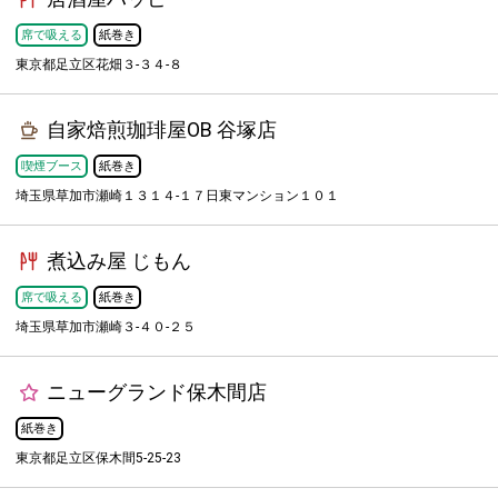
席で吸える
紙巻き
東京都足立区花畑３-３４-８
自家焙煎珈琲屋OB 谷塚店
喫煙ブース
紙巻き
埼玉県草加市瀬崎１３１４-１７日東マンション１０１
煮込み屋 じもん
席で吸える
紙巻き
埼玉県草加市瀬崎３-４０-２５
ニューグランド保木間店
紙巻き
東京都足立区保木間5-25-23