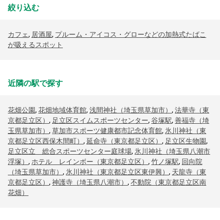
絞り込む
カフェ
,
居酒屋
,
プルーム・アイコス・グローなどの加熱式たばこ
が吸えるスポット
近隣の駅で探す
花畑公園
,
花畑地域体育館
,
浅間神社（埼玉県草加市）
,
法華寺（東
京都足立区）
,
足立区スイムスポーツセンター
,
谷塚駅
,
善福寺（埼
玉県草加市）
,
草加市スポーツ健康都市記念体育館
,
氷川神社（東
京都足立区西保木間町）
,
延命寺（東京都足立区）
,
足立区生物園
,
足立区立 総合スポーツセンター庭球場
,
氷川神社（埼玉県八潮市
浮塚）
,
ホテル レインボー（東京都足立区）
,
竹ノ塚駅
,
回向院
（埼玉県草加市）
,
氷川神社（東京都足立区東伊興）
,
天龍寺（東
京都足立区）
,
神護寺（埼玉県八潮市）
,
不動院（東京都足立区南
花畑）