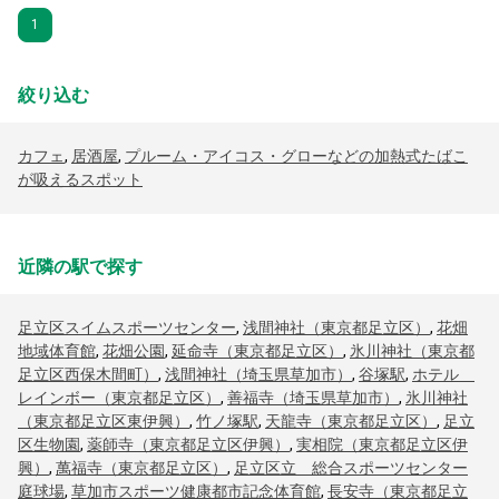
1
絞り込む
カフェ
,
居酒屋
,
プルーム・アイコス・グローなどの加熱式たばこ
が吸えるスポット
近隣の駅で探す
足立区スイムスポーツセンター
,
浅間神社（東京都足立区）
,
花畑
地域体育館
,
花畑公園
,
延命寺（東京都足立区）
,
氷川神社（東京都
足立区西保木間町）
,
浅間神社（埼玉県草加市）
,
谷塚駅
,
ホテル
レインボー（東京都足立区）
,
善福寺（埼玉県草加市）
,
氷川神社
（東京都足立区東伊興）
,
竹ノ塚駅
,
天龍寺（東京都足立区）
,
足立
区生物園
,
薬師寺（東京都足立区伊興）
,
実相院（東京都足立区伊
興）
,
萬福寺（東京都足立区）
,
足立区立 総合スポーツセンター
庭球場
,
草加市スポーツ健康都市記念体育館
,
長安寺（東京都足立