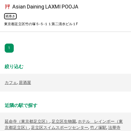
Asian Daining LAXMI POOJA
紙巻き
東京都足立区竹の塚５-５-１１第二清水ビル１F
1
絞り込む
カフェ
,
居酒屋
近隣の駅で探す
延命寺（東京都足立区）
,
足立区生物園
,
ホテル レインボー（東
京都足立区）
,
足立区スイムスポーツセンター
,
竹ノ塚駅
,
法華寺