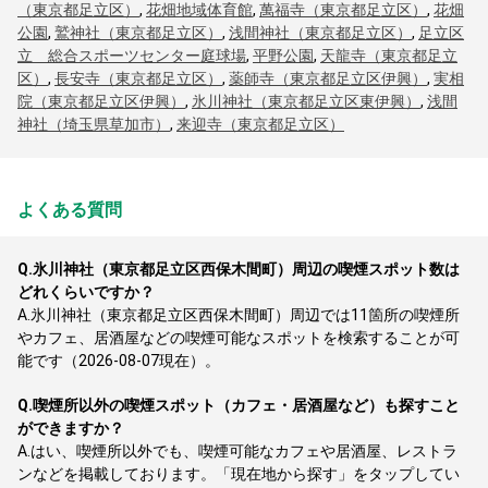
（東京都足立区）
,
花畑地域体育館
,
萬福寺（東京都足立区）
,
花畑
公園
,
鷲神社（東京都足立区）
,
浅間神社（東京都足立区）
,
足立区
立 総合スポーツセンター庭球場
,
平野公園
,
天龍寺（東京都足立
区）
,
長安寺（東京都足立区）
,
薬師寺（東京都足立区伊興）
,
実相
院（東京都足立区伊興）
,
氷川神社（東京都足立区東伊興）
,
浅間
神社（埼玉県草加市）
,
来迎寺（東京都足立区）
よくある質問
Q.
氷川神社（東京都足立区西保木間町）周辺の喫煙スポット数は
どれくらいですか？
A.
氷川神社（東京都足立区西保木間町）周辺では11箇所の喫煙所
やカフェ、居酒屋などの喫煙可能なスポットを検索することが可
能です（2026-08-07現在）。
Q.
喫煙所以外の喫煙スポット（カフェ・居酒屋など）も探すこと
ができますか？
A.
はい、喫煙所以外でも、喫煙可能なカフェや居酒屋、レストラ
ンなどを掲載しております。「現在地から探す」をタップしてい