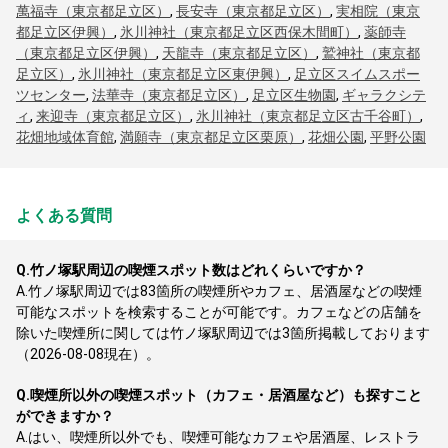
萬福寺（東京都足立区）
,
長安寺（東京都足立区）
,
実相院（東京
都足立区伊興）
,
氷川神社（東京都足立区西保木間町）
,
薬師寺
（東京都足立区伊興）
,
天龍寺（東京都足立区）
,
鷲神社（東京都
足立区）
,
氷川神社（東京都足立区東伊興）
,
足立区スイムスポー
ツセンター
,
法華寺（東京都足立区）
,
足立区生物園
,
ギャラクシテ
ィ
,
来迎寺（東京都足立区）
,
氷川神社（東京都足立区古千谷町）
,
花畑地域体育館
,
満願寺（東京都足立区栗原）
,
花畑公園
,
平野公園
よくある質問
Q.
竹ノ塚駅周辺の喫煙スポット数はどれくらいですか？
A.
竹ノ塚駅周辺では83箇所の喫煙所やカフェ、居酒屋などの喫煙
可能なスポットを検索することが可能です。カフェなどの店舗を
除いた喫煙所に関しては竹ノ塚駅周辺では3箇所掲載しております
（2026-08-08現在）。
Q.
喫煙所以外の喫煙スポット（カフェ・居酒屋など）も探すこと
ができますか？
A.
はい、喫煙所以外でも、喫煙可能なカフェや居酒屋、レストラ