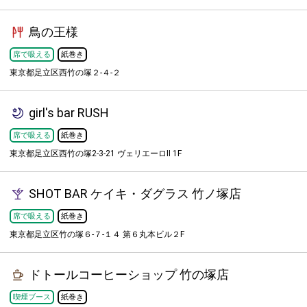
鳥の王様
席で吸える
紙巻き
東京都足立区西竹の塚２-４-２
girl's bar RUSH
席で吸える
紙巻き
東京都足立区西竹の塚2-3-21 ヴェリエーロⅡ 1F
SHOT BAR ケイキ・ダグラス 竹ノ塚店
席で吸える
紙巻き
東京都足立区竹の塚６-７-１４ 第６丸本ビル２F
ドトールコーヒーショップ 竹の塚店
喫煙ブース
紙巻き