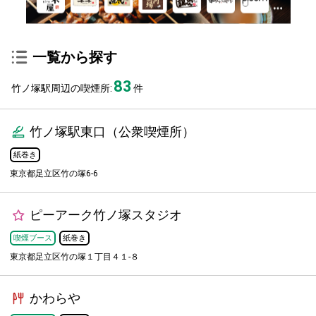
一覧から探す
83
竹ノ塚駅周辺の喫煙所:
件
竹ノ塚駅東口（公衆喫煙所）
紙巻き
東京都足立区竹の塚6‐6
ピーアーク竹ノ塚スタジオ
喫煙ブース
紙巻き
東京都足立区竹の塚１丁目４１-８
かわらや