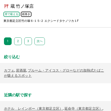
蔵 竹ノ塚店
席で吸える
紙巻き
東京都足立区竹の塚６-１５-２ エクシードタケノツカ１F
1
2
3
次へ
絞り込む
カフェ
,
居酒屋
,
プルーム・アイコス・グローなどの加熱式たばこ
が吸えるスポット
近隣の駅で探す
ホテル レインボー（東京都足立区）
,
延命寺（東京都足立区）
,