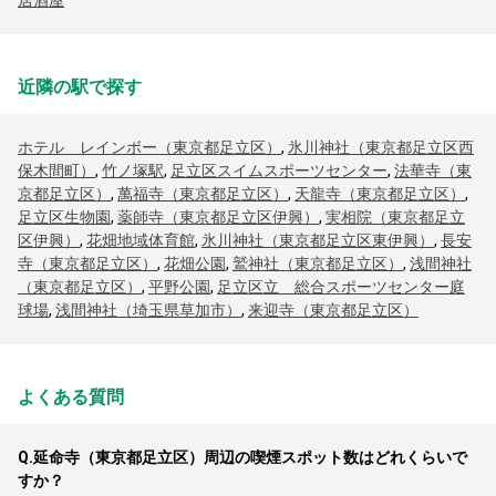
居酒屋
近隣の駅で探す
ホテル レインボー（東京都足立区）
,
氷川神社（東京都足立区西
保木間町）
,
竹ノ塚駅
,
足立区スイムスポーツセンター
,
法華寺（東
京都足立区）
,
萬福寺（東京都足立区）
,
天龍寺（東京都足立区）
,
足立区生物園
,
薬師寺（東京都足立区伊興）
,
実相院（東京都足立
区伊興）
,
花畑地域体育館
,
氷川神社（東京都足立区東伊興）
,
長安
寺（東京都足立区）
,
花畑公園
,
鷲神社（東京都足立区）
,
浅間神社
（東京都足立区）
,
平野公園
,
足立区立 総合スポーツセンター庭
球場
,
浅間神社（埼玉県草加市）
,
来迎寺（東京都足立区）
よくある質問
Q.
延命寺（東京都足立区）周辺の喫煙スポット数はどれくらいで
すか？