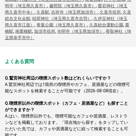
明寺（埼玉県久喜市）
,
遍照院（埼玉県久喜市）
,
愛宕神社（埼玉
県久喜市中央）
,
久喜駅
,
吉祥寺（埼玉県加須市）
,
久喜市役所
,
久喜
総合文化会館
,
稲荷神社（埼玉県久喜市吉羽）
,
久伊豆神社（埼玉
県久喜市江面）
,
青葉公園（埼玉県久喜市）
,
久喜総合運動公園
,
栗
橋駅
,
南栗橋駅
,
加須市役所
,
光明寺（埼玉県加須市）
,
香取神社（埼
玉県幸手市中）
よくある質問
Q.
鷲宮神社周辺の喫煙スポット数はどれくらいですか？
A.
鷲宮神社周辺では1箇所の喫煙所やカフェ、居酒屋などの喫煙可
能なスポットを検索することが可能です（2026-08-08現在）。
Q.
喫煙所以外の喫煙スポット（カフェ・居酒屋など）も探すこと
ができますか？
A.
はい、喫煙所以外でも、喫煙可能なカフェや居酒屋、レストラ
ンなどを掲載しております。「現在地から探す」をタップしてい
ただいた先では、カフェや居酒屋などに絞って検索することも可
能です。