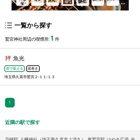
一覧から探す
1
鷲宮神社周辺の喫煙所:
件
魚光
席で吸える
紙巻き
埼玉県久喜市鷲宮２-１１-１３
1
近隣の駅で探す
花崎駅
,
八幡神社（埼玉県久喜市上清久）
,
東鷲宮駅
,
けやき広場
,
光