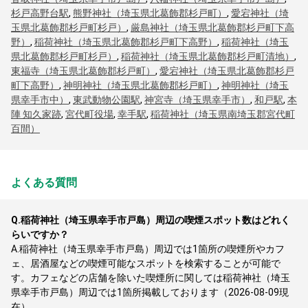
杉戸高野台駅
,
熊野神社（埼玉県北葛飾郡杉戸町）
,
愛宕神社（埼
玉県北葛飾郡杉戸町杉戸）
,
厳島神社（埼玉県北葛飾郡杉戸町下高
野）
,
稲荷神社（埼玉県北葛飾郡杉戸町下高野）
,
稲荷神社（埼玉
県北葛飾郡杉戸町杉戸）
,
稲荷神社（埼玉県北葛飾郡杉戸町清地）
,
東福寺（埼玉県北葛飾郡杉戸町）
,
愛宕神社（埼玉県北葛飾郡杉戸
町下高野）
,
神明神社（埼玉県北葛飾郡杉戸町）
,
神明神社（埼玉
県幸手市中）
,
東武動物公園駅
,
神宮寺（埼玉県幸手市）
,
和戸駅
,
本
陣 知久家跡
,
宮代町役場
,
幸手駅
,
稲荷神社（埼玉県南埼玉郡宮代町
百間）
よくある質問
Q.
稲荷神社（埼玉県幸手市戸島）周辺の喫煙スポット数はどれく
らいですか？
A.
稲荷神社（埼玉県幸手市戸島）周辺では1箇所の喫煙所やカフ
ェ、居酒屋などの喫煙可能なスポットを検索することが可能で
す。カフェなどの店舗を除いた喫煙所に関しては稲荷神社（埼玉
県幸手市戸島）周辺では1箇所掲載しております（2026-08-09現
在）。