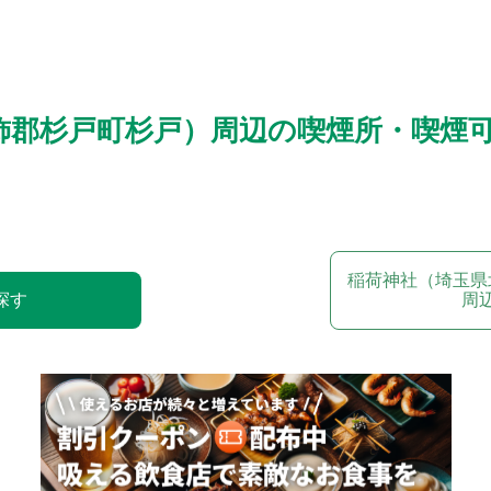
飾郡杉戸町杉戸）周辺の喫煙所・喫煙
稲荷神社（埼玉県
探す
周