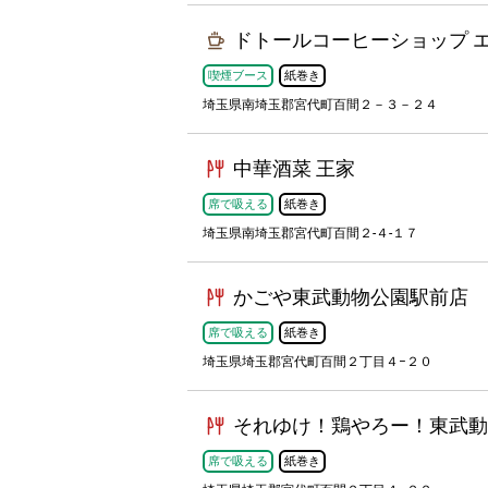
ドトールコーヒーショップ 
喫煙ブース
紙巻き
埼玉県南埼玉郡宮代町百間２－３－２４
中華酒菜 王家
席で吸える
紙巻き
埼玉県南埼玉郡宮代町百間２-４-１７
かごや東武動物公園駅前店
席で吸える
紙巻き
埼玉県埼玉郡宮代町百間２丁目４−２０
それゆけ！鶏やろー！東武動
席で吸える
紙巻き