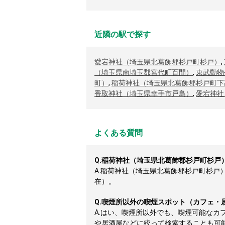
近隣の駅で探す
愛宕神社（埼玉県北葛飾郡杉戸町杉戸）
,
（埼玉県南埼玉郡宮代町百間）
,
東武動物
町）
,
稲荷神社（埼玉県北葛飾郡杉戸町下
香取神社（埼玉県幸手市戸島）
,
愛宕神社
よくある質問
Q.
稲荷神社（埼玉県北葛飾郡杉戸町杉戸
A.
稲荷神社（埼玉県北葛飾郡杉戸町杉戸）周
在）。
Q.
喫煙所以外の喫煙スポット（カフェ・
A.
はい、喫煙所以外でも、喫煙可能なカ
や居酒屋などに絞って検索することも可