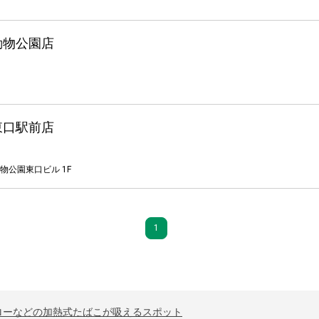
動物公園店
東口駅前店
物公園東口ビル 1F
1
ローなどの加熱式たばこが吸えるスポット