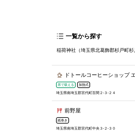
一覧から探す
稲荷神社（埼玉県北葛飾郡杉戸町杉
ドトールコーヒーショップ 
席で吸える
加熱式
埼玉県南埼玉郡宮代町百間２‐３‐２４
前野屋
紙巻き
埼玉県南埼玉郡宮代町中央３-２-３０