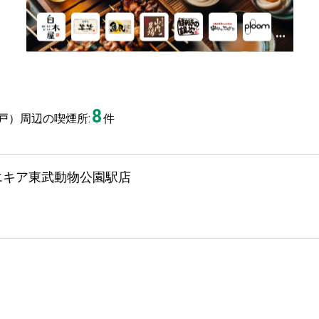
8
戸）周辺の喫煙所:
件
エキア東武動物公園駅店