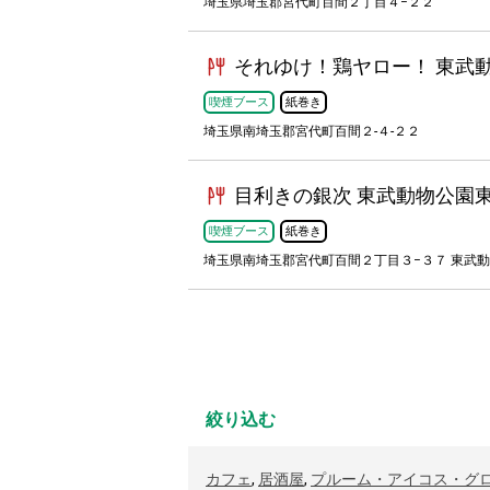
埼玉県埼玉郡宮代町百間２丁目４−２２
それゆけ！鶏ヤロー！ 東武
喫煙ブース
紙巻き
埼玉県南埼玉郡宮代町百間２-４-２２
目利きの銀次 東武動物公園
喫煙ブース
紙巻き
埼玉県南埼玉郡宮代町百間２丁目３−３７ 東武動
絞り込む
カフェ
,
居酒屋
,
プルーム・アイコス・グ