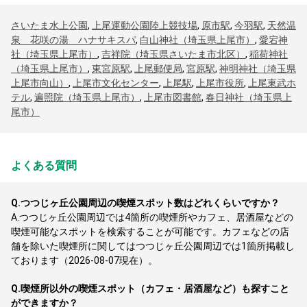
さいたま水上公園
,
上尾運動公園陸上競技場
,
原市駅
,
今羽駅
,
天然温
泉 花咲の湯 ハナサキスパ
,
白山神社（埼玉県上尾市）
,
愛宕神
社（埼玉県上尾市）
,
吉祥院（埼玉県さいたま市北区）
,
稲荷神社
（埼玉県上尾市）
,
東宮原駅
,
上尾郵便局
,
宮原駅
,
神明神社（埼玉県
上尾市向山）
,
上尾市文化センター
,
上尾駅
,
上尾市役所
,
上尾東武ホ
テル
,
遍照院（埼玉県上尾市）
,
上尾市図書館
,
春日神社（埼玉県上
尾市）
よくある質問
Q.
つつじヶ丘公園周辺の喫煙スポット数はどれくらいですか？
A.
つつじヶ丘公園周辺では4箇所の喫煙所やカフェ、居酒屋などの
喫煙可能なスポットを検索することが可能です。カフェなどの店
舗を除いた喫煙所に関してはつつじヶ丘公園周辺では1箇所掲載し
ております（2026-08-07現在）。
Q.
喫煙所以外の喫煙スポット（カフェ・居酒屋など）も探すこと
ができますか？