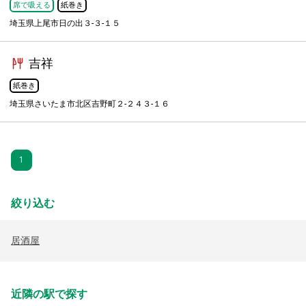
席で吸える
紙巻き
埼玉県上尾市日の出３-３-１５
吉祥
紙巻き
埼玉県さいたま市北区吉野町２-２４３-１６
1
絞り込む
居酒屋
近隣の駅で探す