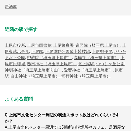
居酒屋
近隣の駅で探す
上尾市役所
,
上尾市図書館
,
上尾警察署
,
遍照院（埼玉県上尾市）
,
上
尾東武ホテル
,
上尾駅
,
上尾運動公園陸上競技場
,
上尾郵便局
,
さいた
ま水上公園
,
密蔵院（埼玉県上尾市）
,
高徳寺（埼玉県上尾市）
,
上
尾市民球場
,
春日神社（埼玉県上尾市）
,
北上尾駅
,
つつじヶ丘公園
,
神明神社（埼玉県上尾市向山）
,
愛宕神社（埼玉県上尾市）
,
原市
駅
,
白山神社（埼玉県上尾市）
,
稲荷神社（埼玉県上尾市）
よくある質問
Q.
上尾市文化センター周辺の喫煙スポット数はどれくらいです
か？
A.
上尾市文化センター周辺では5箇所の喫煙所やカフェ、居酒屋な