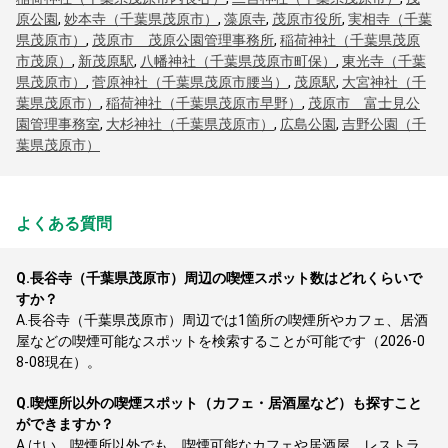
原公園
,
妙本寺（千葉県茂原市）
,
藻原寺
,
茂原市役所
,
実相寺（千葉
県茂原市）
,
茂原市 茂原公園管理事務所
,
稲荷神社（千葉県茂原
市茂原）
,
新茂原駅
,
八幡神社（千葉県茂原市町保）
,
東光寺（千葉
県茂原市）
,
菅原神社（千葉県茂原市腰当）
,
茂原駅
,
大宮神社（千
葉県茂原市）
,
稲荷神社（千葉県茂原市早野）
,
茂原市 富士見公
園管理事務室
,
大杉神社（千葉県茂原市）
,
広島公園
,
吉野公園（千
葉県茂原市）
よくある質問
Q.
長谷寺（千葉県茂原市）周辺の喫煙スポット数はどれくらいで
すか？
A.
長谷寺（千葉県茂原市）周辺では1箇所の喫煙所やカフェ、居酒
屋などの喫煙可能なスポットを検索することが可能です（2026-0
8-08現在）。
Q.
喫煙所以外の喫煙スポット（カフェ・居酒屋など）も探すこと
ができますか？
A.
はい、喫煙所以外でも、喫煙可能なカフェや居酒屋、レストラ