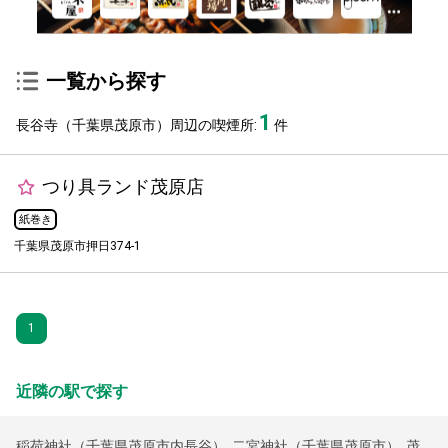
一覧から探す
1
長谷寺（千葉県茂原市）周辺の喫煙所:
件
つり具ランド茂原店
紙巻き
千葉県茂原市押日374-1
1
近隣の駅で探す
稲荷神社（千葉県茂原市内長谷）
,
二宮神社（千葉県茂原市）
,
茂