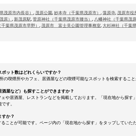
県茂原市内長谷）
,
茂原公園
,
妙本寺（千葉県茂原市）
,
藻原寺
,
茂原市役
茂原）
,
新茂原駅
,
菅原神社（千葉県茂原市腰当）
,
八幡神社（千葉県茂
（千葉県茂原市早野）
,
茂原市 富士見公園管理事務室
,
大杉神社（千葉
スポット数はどれくらいですか？
の喫煙所やカフェ、居酒屋などの喫煙可能なスポットを検索することが可能
居酒屋など）も探すことができますか？
フェや居酒屋、レストランなどを掲載しております。「現在地から探す
能です。
ますか？
することが可能です。ページ内の「現在地から探す」をタップしていた