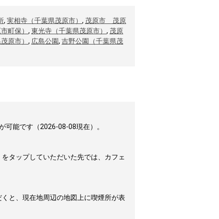
所
,
実相寺（千葉県茂原市）
,
茂原市 茂原
原市町保）
,
東光寺（千葉県茂原市）
,
茂原
県茂原市）
,
広島公園
,
吉野公園（千葉県茂
です（2026-08-08現在）。
」をタップしていただいた先では、カフェ
だくと、現在地周辺の地図上に喫煙所が表