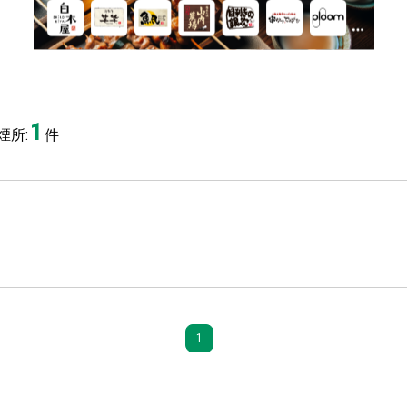
1
煙所:
件
1