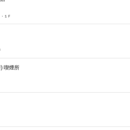
１・１Ｆ
F
) 喫煙所