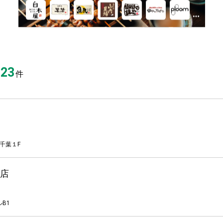
23
件
千葉１F
店
B1