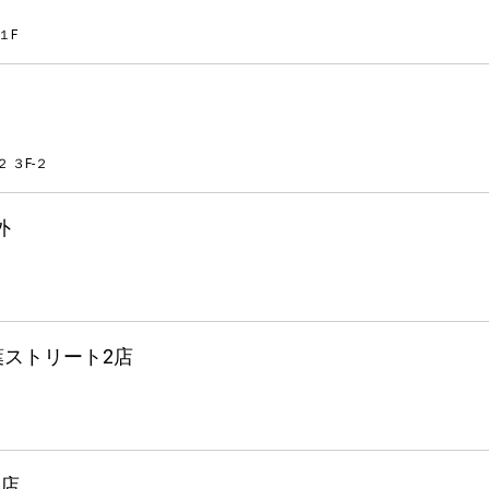
１F
 ３F-２
外
葉ストリート2店
店