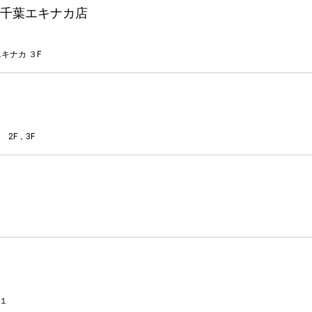
 ペリエ千葉エキナカ店
キナカ ３F
2F，3F
オ１