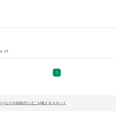
ル １F
1
ローなどの加熱式たばこが吸えるスポット