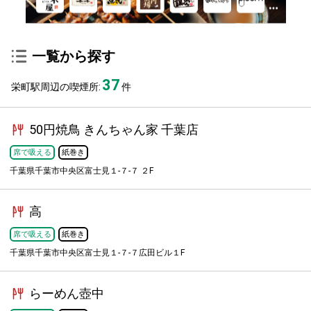
一覧から探す
37
栄町駅周辺の喫煙所:
件
50円焼鳥 きんちゃん家 千葉店
席で吸える
紙巻き
千葉県千葉市中央区富士見１-７-７ ２F
高
席で吸える
紙巻き
千葉県千葉市中央区富士見１-７-７広田ビル１F
らーめん壺中