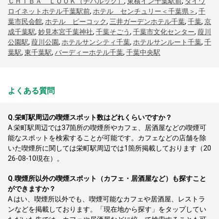
ＣＨＩＢＡ ＬＯＯＫ（チバルック）
,
東横イン千葉駅前
,
ダイワ
ロイネットホテル千葉駅前
,
ホテル センチュリー＜千葉県＞
,
千
葉市民会館
,
ホテル ピーコック
,
三井ガーデンホテル千葉
,
千葉
,
京
成千葉駅
,
妙見本宮千葉神社
,
千葉そごう
,
千葉市文化センター
,
葭川
公園駅
,
葭川公園
,
ホテルサンシティ千葉
,
ホテルサンルート千葉
,
千
葉駅
,
東千葉駅
,
バーディーホテル千葉
,
千葉中央駅
よくある質問
Q.
栄町駅周辺の喫煙スポット数はどれくらいですか？
A.
栄町駅周辺では37箇所の喫煙所やカフェ、居酒屋などの喫煙可
能なスポットを検索することが可能です。カフェなどの店舗を除
いた喫煙所に関しては栄町駅周辺では1箇所掲載しております（20
26-08-10現在）。
Q.
喫煙所以外の喫煙スポット（カフェ・居酒屋など）も探すこと
ができますか？
A.
はい、喫煙所以外でも、喫煙可能なカフェや居酒屋、レストラ
ンなどを掲載しております。「現在地から探す」をタップしてい