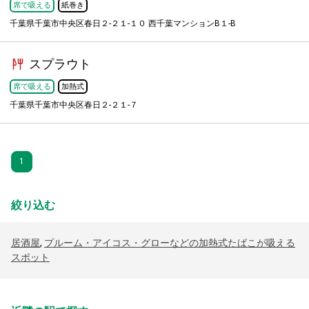
席で吸える
紙巻き
千葉県千葉市中央区春日２-２１-１０ 西千葉マンションB１-B
スプラウト
席で吸える
加熱式
千葉県千葉市中央区春日２-２１-７
1
絞り込む
居酒屋
,
プルーム・アイコス・グローなどの加熱式たばこが吸える
スポット