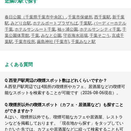
近隣の駅で探す
春日公園（千葉県千葉市中央区）
,
千葉市保健所
,
西千葉駅
,
新千葉
駅
,
みどり台駅
,
ホテルポートプラザちば
,
千葉駅
,
バーディーホテル
千葉
,
ホテルサンルート千葉
,
袖ヶ浦公園
,
ホテルサンシティ千葉
,
千
葉公園体育館
,
千葉
,
みなと公園
,
守谷海水浴場
,
千葉そごう
,
京成千
葉駅
,
千葉市役所
,
厳島神社 (千葉市)
,
千葉みなと駅
よくある質問
Q.
西登戸駅周辺の喫煙スポット数はどれくらいですか？
A.
西登戸駅周辺では4箇所の喫煙所やカフェ、居酒屋などの喫煙可
能なスポットを検索することが可能です（2026-08-06現在）。
Q.
喫煙所以外の喫煙スポット（カフェ・居酒屋など）も探すこと
ができますか？
A.
はい、喫煙所以外でも、喫煙可能なカフェや居酒屋、レストラ
ンなどを掲載しております。「現在地から探す」をタップしてい
ただいた先では、カフェや居酒屋などに絞って検索することも可