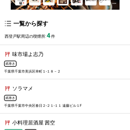
一覧から探す
4
西登戸駅周辺の喫煙所:
件
味市場よ志乃
紙巻き
千葉県千葉市美浜区幸町１-１８－２
ソラマメ
紙巻き
千葉県千葉市中央区春日２-２１-１１ 遠藤ビル１F
小料理居酒屋 茜空