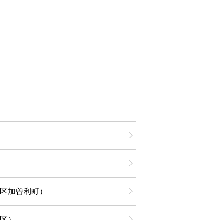
区加曽利町）
区）