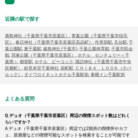
近隣の駅で探す
鹿島神社（千葉県千葉市若葉区）
,
青葉公園（千葉県千葉市稲毛
区）
,
春日神社（千葉県千葉市若葉区高品町）
,
作草部駅
,
天台駅
,
千
葉公園駅
,
東千葉駅
,
厳島神社 (千葉市)
,
千葉公園体育館
,
千葉市民会
館
,
貝塚公園（千葉県千葉市若葉区）
,
ホテル センチュリー＜千
葉県＞
,
都賀駅
,
ホテル ピーコック
,
諏訪神社（千葉県千葉市中央
区都町）
,
妙見本宮千葉神社
,
栄町駅
,
ＣＨＩＢＡ ＬＯＯＫ（チバ
ルック）
,
ダイワロイネットホテル千葉駅前
,
東横イン千葉駅前
よくある質問
Q.
デュオ（千葉県千葉市若葉区）周辺の喫煙スポット数はどれく
らいですか？
A.
デュオ（千葉県千葉市若葉区）周辺では2箇所の喫煙所やカフ
ェ、居酒屋などの喫煙可能なスポットを検索することが可能です