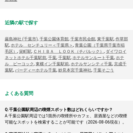
近隣の駅で探す
厳島神社 (千葉市)
,
千葉公園体育館
,
千葉市民会館
,
東千葉駅
,
作草部
駅
,
ホテル センチュリー＜千葉県＞
,
青葉公園（千葉県千葉市稲
毛区）
,
栄町駅
,
ＣＨＩＢＡ ＬＯＯＫ（チバルック）
,
ダイワロイ
ネットホテル千葉駅前
,
千葉
,
千葉駅
,
ホテルサンルート千葉
,
ホテ
ル ピーコック
,
東横イン千葉駅前
,
ホテルサンシティ千葉
,
京成千
葉駅
,
バーディーホテル千葉
,
妙見本宮千葉神社
,
千葉そごう
よくある質問
Q.
千葉公園駅周辺の喫煙スポット数はどれくらいですか？
A.
千葉公園駅周辺では1箇所の喫煙所やカフェ、居酒屋などの喫煙
可能なスポットを検索することが可能です（2026-08-06現在）。