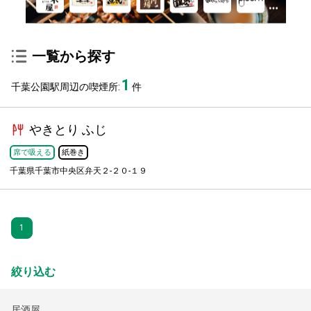
一覧から探す
1
千葉公園駅周辺の喫煙所:
件
やきとり ふじ
席で吸える
紙巻き
千葉県千葉市中央区弁天２-２０-１９
1
絞り込む
居酒屋