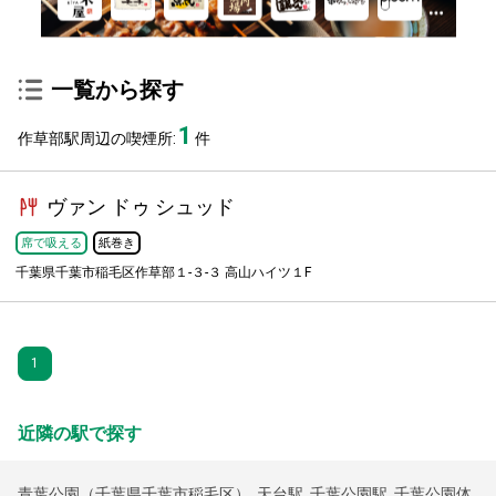
一覧から探す
1
作草部駅周辺の喫煙所:
件
ヴァン ドゥ シュッド
席で吸える
紙巻き
千葉県千葉市稲毛区作草部１-３-３ 高山ハイツ１F
1
近隣の駅で探す
青葉公園（千葉県千葉市稲毛区）
,
天台駅
,
千葉公園駅
,
千葉公園体