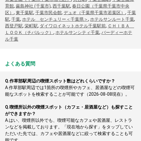
育館
,
厳島神社 (千葉市)
,
西千葉駅
,
春日公園（千葉県千葉市中央
区）
,
東千葉駅
,
千葉市民会館
,
デュオ（千葉県千葉市若葉区）
,
千葉
駅
,
千葉
,
ホテル センチュリー＜千葉県＞
,
ホテルサンルート千葉
,
西登戸駅
,
栄町駅
,
ダイワロイネットホテル千葉駅前
,
ＣＨＩＢＡ
ＬＯＯＫ（チバルック）
,
ホテルサンシティ千葉
,
バーディーホテ
ル千葉
よくある質問
Q.
作草部駅周辺の喫煙スポット数はどれくらいですか？
A.
作草部駅周辺では1箇所の喫煙所やカフェ、居酒屋などの喫煙可
能なスポットを検索することが可能です（2026-08-08現在）。
Q.
喫煙所以外の喫煙スポット（カフェ・居酒屋など）も探すこと
ができますか？
A.
はい、喫煙所以外でも、喫煙可能なカフェや居酒屋、レストラ
ンなどを掲載しております。「現在地から探す」をタップしてい
ただいた先では、カフェや居酒屋などに絞って検索することも可
能です。