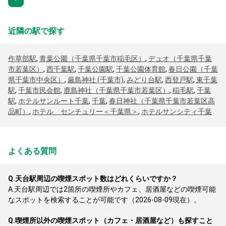
近隣の駅で探す
作草部駅
,
青葉公園（千葉県千葉市稲毛区）
,
デュオ（千葉県千葉
市若葉区）
,
西千葉駅
,
千葉公園駅
,
千葉公園体育館
,
春日公園（千葉
県千葉市中央区）
,
厳島神社 (千葉市)
,
みどり台駅
,
西登戸駅
,
東千葉
駅
,
千葉市民会館
,
鹿島神社（千葉県千葉市若葉区）
,
稲毛駅
,
千葉
駅
,
ホテルサンルート千葉
,
千葉
,
春日神社（千葉県千葉市若葉区高
品町）
,
ホテル センチュリー＜千葉県＞
,
ホテルサンシティ千葉
よくある質問
Q.
天台駅周辺の喫煙スポット数はどれくらいですか？
A.
天台駅周辺では2箇所の喫煙所やカフェ、居酒屋などの喫煙可能
なスポットを検索することが可能です（2026-08-09現在）。
Q.
喫煙所以外の喫煙スポット（カフェ・居酒屋など）も探すこと