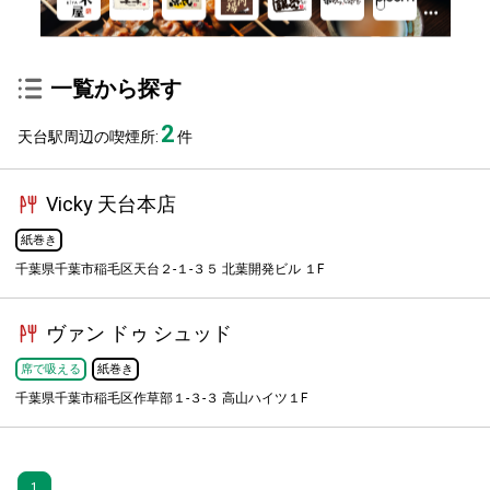
一覧から探す
2
天台駅周辺の喫煙所:
件
Vicky 天台本店
紙巻き
千葉県千葉市稲毛区天台２-１-３５ 北葉開発ビル １F
ヴァン ドゥ シュッド
席で吸える
紙巻き
千葉県千葉市稲毛区作草部１-３-３ 高山ハイツ１F
1