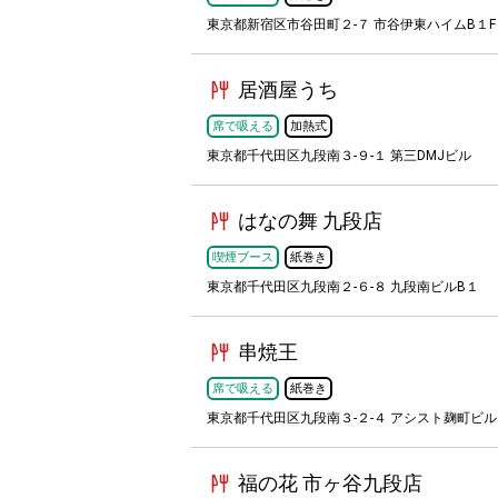
東京都新宿区市谷田町２-７ 市谷伊東ハイムB１F
居酒屋うち
席で吸える
加熱式
東京都千代田区九段南３-９-１ 第三DMJビル
はなの舞 九段店
喫煙ブース
紙巻き
東京都千代田区九段南２-６-８ 九段南ビルB１
串焼王
席で吸える
紙巻き
東京都千代田区九段南３-２-４ アシスト麹町ビル
福の花 市ヶ谷九段店