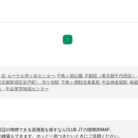
1
ヶ谷
,
ルーテル市ヶ谷センター
,
千鳥ヶ淵公園
,
不動院（東京都千代田区）
,
東京都新宿区岩戸町）
,
市ケ谷駅
,
千鳥ヶ淵戦没者墓苑
,
牛込神楽坂駅
,
南蔵
）
,
牛込箪笥地域センター
辺の喫煙できる居酒屋を探すならCLUB JTの喫煙所MAP。
の検索もできます。ホッと一息つきたいときにご活用ください。