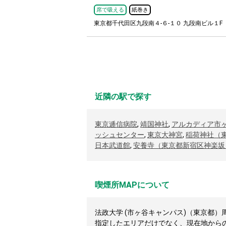
席で吸える
紙巻き
東京都千代田区九段南４-６-１０ 九段南ビル１F
近隣の駅で探す
東京逓信病院
,
靖国神社
,
アルカディア市
ッシュセンター
,
東京大神宮
,
稲荷神社（
日本武道館
,
安養寺（東京都新宿区神楽坂
喫煙所MAPについて
法政大学 (市ヶ谷キャンパス)（東京都）周
指定したエリアだけでなく、現在地から