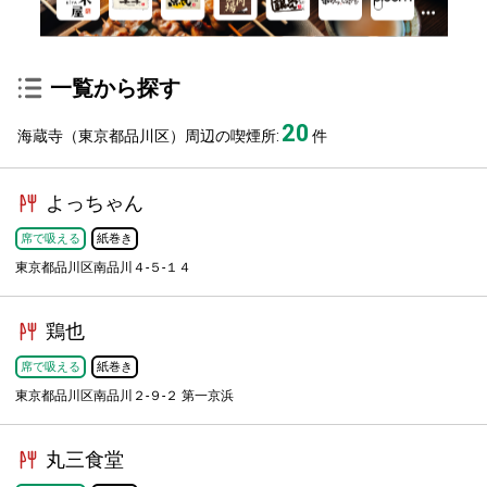
一覧から探す
20
海蔵寺（東京都品川区）周辺の喫煙所:
件
よっちゃん
席で吸える
紙巻き
東京都品川区南品川４-５-１４
鶏也
席で吸える
紙巻き
東京都品川区南品川２-９-２ 第一京浜
丸三食堂