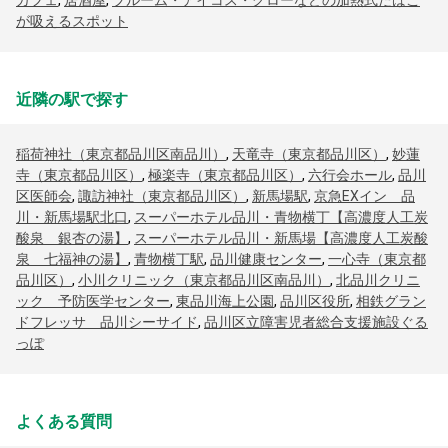
カフェ
,
居酒屋
,
プルーム・アイコス・グローなどの加熱式たばこ
が吸えるスポット
近隣の駅で探す
稲荷神社（東京都品川区南品川）
,
天竜寺（東京都品川区）
,
妙蓮
寺（東京都品川区）
,
極楽寺（東京都品川区）
,
六行会ホール
,
品川
区医師会
,
諏訪神社（東京都品川区）
,
新馬場駅
,
京急EXイン 品
川・新馬場駅北口
,
スーパーホテル品川・青物横丁【高濃度人工炭
酸泉 銀杏の湯】
,
スーパーホテル品川・新馬場【高濃度人工炭酸
泉 七福神の湯】
,
青物横丁駅
,
品川健康センター
,
一心寺（東京都
品川区）
,
小川クリニック（東京都品川区南品川）
,
北品川クリニ
ック 予防医学センター
,
東品川海上公園
,
品川区役所
,
相鉄グラン
ドフレッサ 品川シーサイド
,
品川区立障害児者総合支援施設ぐる
っぽ
よくある質問