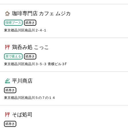
珈琲専門店 カフェ ムジカ
喫煙ブース
紙巻き
東京都品川区南品川２-４-１
鶏呑み処 こっこ
席で吸える
紙巻き
東京都品川区南品川３-５-３ 青横ビル３F
平川商店
紙巻き
東京都品川区南品川５の７の１４
そば処司
紙巻き