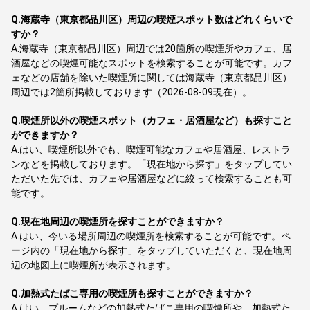
Q.
海蔵寺（東京都品川区）周辺の喫煙スポット数はどれくらいで
すか？
A.
海蔵寺（東京都品川区）周辺では20箇所の喫煙所やカフェ、居
酒屋などの喫煙可能なスポットを検索することが可能です。カフ
ェなどの店舗を除いた喫煙所に関しては海蔵寺（東京都品川区）
周辺では2箇所掲載しております（2026-08-09現在）。
Q.
喫煙所以外の喫煙スポット（カフェ・居酒屋など）も探すこと
ができますか？
A.
はい、喫煙所以外でも、喫煙可能なカフェや居酒屋、レストラ
ンなどを掲載しております。「現在地から探す」をタップしてい
ただいた先では、カフェや居酒屋などに絞って検索することも可
能です。
Q.
現在地周辺の喫煙所を探すことができますか？
A.
はい、今いる場所周辺の喫煙所を検索することが可能です。ペ
ージ内の「現在地から探す」をタップしていただくと、現在地周
辺の地図上に喫煙所が表示されます。
Q.
加熱式たばこ専用の喫煙所も探すことができますか？
A.
はい、プルームなどの加熱式たばこ専用の喫煙所や、加熱式た