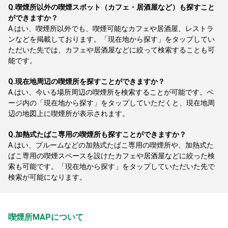
Q.
喫煙所以外の喫煙スポット（カフェ・居酒屋など）も探すこと
ができますか？
A.
はい、喫煙所以外でも、喫煙可能なカフェや居酒屋、レストラ
ンなどを掲載しております。「現在地から探す」をタップしてい
ただいた先では、カフェや居酒屋などに絞って検索することも可
能です。
Q.
現在地周辺の喫煙所を探すことができますか？
A.
はい、今いる場所周辺の喫煙所を検索することが可能です。ペ
ージ内の「現在地から探す」をタップしていただくと、現在地周
辺の地図上に喫煙所が表示されます。
Q.
加熱式たばこ専用の喫煙所も探すことができますか？
A.
はい、プルームなどの加熱式たばこ専用の喫煙所や、加熱式た
ばこ専用の喫煙スペースを設けたカフェや居酒屋などに絞った検
索も可能です。「現在地から探す」をタップしていただいた先で
検索が可能になります。
喫煙所MAPについて