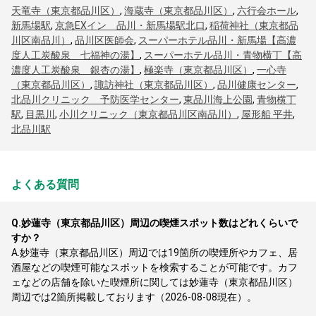
天竜寺（東京都品川区）
,
海蔵寺（東京都品川区）
,
六行会ホール
,
新馬場駅
,
京急EXイン 品川・新馬場駅北口
,
稲荷神社（東京都品
川区南品川）
,
品川区医師会
,
スーパーホテル品川・新馬場【高濃
度人工炭酸泉 七福神の湯】
,
スーパーホテル品川・青物横丁【高
濃度人工炭酸泉 銀杏の湯】
,
極楽寺（東京都品川区）
,
一心寺
（東京都品川区）
,
諏訪神社（東京都品川区）
,
品川健康センター
,
北品川クリニック 予防医学センター
,
東品川海上公園
,
青物横丁
駅
,
目黒川
,
小川クリニック（東京都品川区南品川）
,
屋形船 平井
,
北品川駅
よくある質問
Q.
妙蓮寺（東京都品川区）周辺の喫煙スポット数はどれくらいで
すか？
A.
妙蓮寺（東京都品川区）周辺では19箇所の喫煙所やカフェ、居
酒屋などの喫煙可能なスポットを検索することが可能です。カフ
ェなどの店舗を除いた喫煙所に関しては妙蓮寺（東京都品川区）
周辺では2箇所掲載しております（2026-08-08現在）。