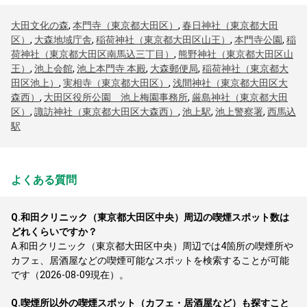
大田文化の森
,
本門寺（東京都大田区）
,
春日神社（東京都大田
区）
,
大森地域庁舎
,
稲荷神社（東京都大田区山王）
,
本門寺公園
,
稲
荷神社（東京都大田区南馬込三丁目）
,
熊野神社（東京都大田区山
王）
,
池上会館
,
池上本門寺 本殿
,
大森郵便局
,
稲荷神社（東京都大
田区池上）
,
実相寺（東京都大田区）
,
浅間神社（東京都大田区大
森西）
,
大田区役所公園 池上梅園事務所
,
厳島神社（東京都大田
区）
,
諏訪神社（東京都大田区大森西）
,
池上駅
,
池上警察署
,
西馬込
駅
よくある質問
Q.
和田クリニック（東京都大田区中央）周辺の喫煙スポット数は
どれくらいですか？
A.
和田クリニック（東京都大田区中央）周辺では4箇所の喫煙所や
カフェ、居酒屋などの喫煙可能なスポットを検索することが可能
です（2026-08-09現在）。
Q.
喫煙所以外の喫煙スポット（カフェ・居酒屋など）も探すこと