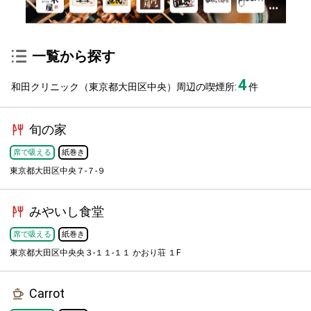
一覧から探す
4
和田クリニック（東京都大田区中央）周辺の喫煙所:
件
旬の家
席で吸える
紙巻き
東京都大田区中央７-７-９
みやいし食堂
席で吸える
紙巻き
東京都大田区中央央３-１１-１１ かおり荘 １F
Carrot