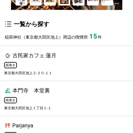
一覧から探す
15
稲荷神社（東京都大田区池上）周辺の喫煙所:
件
古民家カフェ 蓮月
紙巻き
東京都大田区池上２-２０-１１
本門寺 本堂裏
紙巻き
東京都大田区池上１丁目１-１
Parjanya