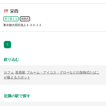
栄酉
席で吸える
加熱式
東京都大田区池上４-３０-１２
1
絞り込む
カフェ
,
居酒屋
,
プルーム・アイコス・グローなどの加熱式たばこ
が吸えるスポット
近隣の駅で探す