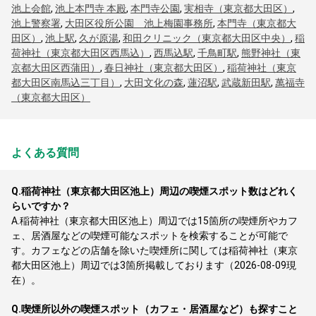
池上会館
,
池上本門寺 本殿
,
本門寺公園
,
実相寺（東京都大田区）
,
池上警察署
,
大田区役所公園 池上梅園事務所
,
本門寺（東京都大
田区）
,
池上駅
,
久が原湯
,
和田クリニック（東京都大田区中央）
,
稲
荷神社（東京都大田区西馬込）
,
西馬込駅
,
千鳥町駅
,
熊野神社（東
京都大田区西蒲田）
,
春日神社（東京都大田区）
,
稲荷神社（東京
都大田区南馬込三丁目）
,
大田文化の森
,
蓮沼駅
,
武蔵新田駅
,
萬福寺
（東京都大田区）
よくある質問
Q.
稲荷神社（東京都大田区池上）周辺の喫煙スポット数はどれく
らいですか？
A.
稲荷神社（東京都大田区池上）周辺では15箇所の喫煙所やカフ
ェ、居酒屋などの喫煙可能なスポットを検索することが可能で
す。カフェなどの店舗を除いた喫煙所に関しては稲荷神社（東京
都大田区池上）周辺では3箇所掲載しております（2026-08-09現
在）。
Q.
喫煙所以外の喫煙スポット（カフェ・居酒屋など）も探すこと