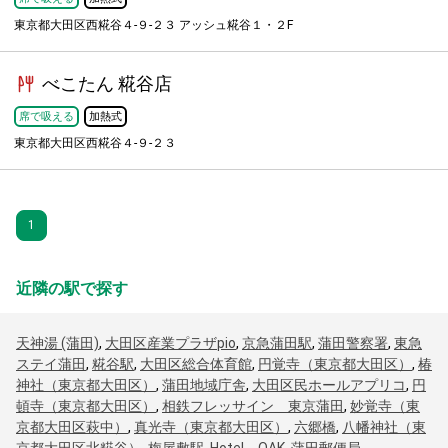
東京都大田区西糀谷４-９-２３ アッシュ糀谷​１・２F
べこたん 糀谷店
席で吸える
加熱式
東京都大田区西糀谷４-９-２３
1
近隣の駅で探す
天神湯 (蒲田)
,
大田区産業プラザpio
,
京急蒲田駅
,
蒲田警察署
,
東急
ステイ蒲田
,
糀谷駅
,
大田区総合体育館
,
円覚寺（東京都大田区）
,
椿
神社（東京都大田区）
,
蒲田地域庁舎
,
大田区民ホールアプリコ
,
円
頓寺（東京都大田区）
,
相鉄フレッサイン 東京蒲田
,
妙覚寺（東
京都大田区萩中）
,
真光寺（東京都大田区）
,
六郷橋
,
八幡神社（東