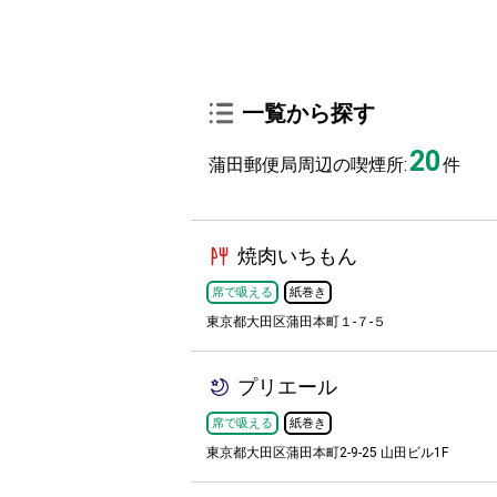
一覧から探す
20
蒲田郵便局周辺の喫煙所:
件
焼肉いちもん
席で吸える
紙巻き
東京都大田区蒲田本町１-７-５
プリエール
席で吸える
紙巻き
東京都大田区蒲田本町2-9-25 山田ビル1F