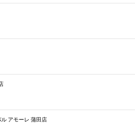
店
ル アモーレ 蒲田店