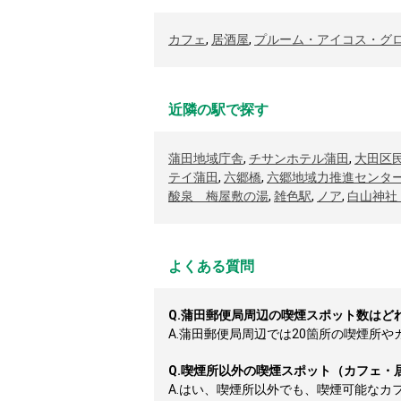
カフェ
,
居酒屋
,
プルーム・アイコス・グ
近隣の駅で探す
蒲田地域庁舎
,
チサンホテル蒲田
,
大田区
テイ蒲田
,
六郷橋
,
六郷地域力推進センタ
酸泉 梅屋敷の湯
,
雑色駅
,
ノア
,
白山神社
よくある質問
Q.
蒲田郵便局周辺の喫煙スポット数はど
A.
蒲田郵便局周辺では20箇所の喫煙所やカ
Q.
喫煙所以外の喫煙スポット（カフェ・
A.
はい、喫煙所以外でも、喫煙可能なカ