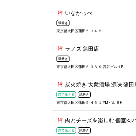
いなかっぺ
紙巻き
東京都大田区蒲田５-３４-５
ラノズ 蒲田店
紙巻き
東京都大田区蒲田５-３３-９ 高谷ビル１F
炭火焼き 大衆酒場 源味 蒲田
席で吸える
紙巻き
東京都大田区蒲田５-４５-１ YMビル ５F
肉とチーズを楽しむ 個室肉バ
席で吸える
紙巻き