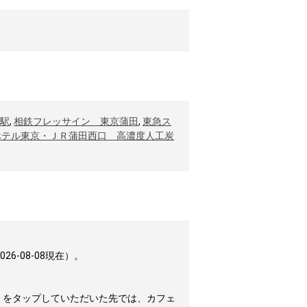
駅
,
相鉄フレッサイン 東京蒲田
,
東急ス
ホテル東京・ＪＲ蒲田西口 高濃度人工炭
-08-08現在）。
」をタップしていただいた先では、カフェ