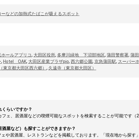
ローなどの加熱式たばこが吸えるスポット
民ホールアプリコ
,
大田区役所
,
多摩川緑地 下沼部地区
,
蒲田警察署
,
蒲田
ー
,
Hotel OAK
,
大田区産業プラザpio
,
西六郷公園
,
京急蒲田駅
,
スーパー
（東京都大田区西六郷）
,
久遠寺（東京都大田区）
れくらいですか？
フェ、居酒屋などの喫煙可能なスポットを検索することが可能です（2026
居酒屋など）も探すことができますか？
フェや居酒屋、レストランなどを掲載しております。「現在地から探す