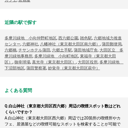
カフェ
,
居酒屋
近隣の駅で探す
多摩川緑地 小向仲野町地区
,
西六郷公園
,
雑色駅
,
六郷地域力推進
センター
,
六郷神社
,
八幡神社（東京都大田区南六郷）
,
蒲田郵便局
,
六郷橋
,
チサンホテル蒲田
,
六郷土手駅
,
蒲田地域庁舎
,
大田区立 多
摩川緑地事務所
,
多摩川緑地 小向町地区
,
東福寺（東京都大田
区）
,
御幸球場
,
真光寺（東京都大田区）
,
大田区役所
,
多摩川緑地
下沼部地区
,
蒲田警察署
,
妙覚寺（東京都大田区萩中）
よくある質問
Q.
白山神社（東京都大田区西六郷）周辺の喫煙スポット数はどれ
くらいですか？
A.
白山神社（東京都大田区西六郷）周辺では20箇所の喫煙所やカ
フェ、居酒屋などの喫煙可能なスポットを検索することが可能で