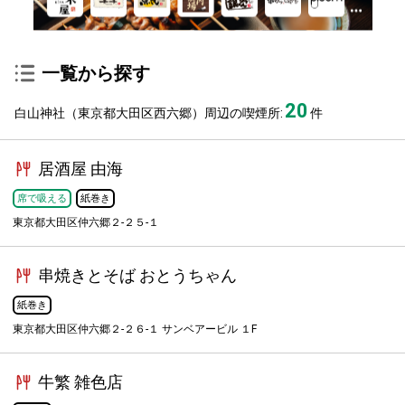
一覧から探す
20
白山神社（東京都大田区西六郷）周辺の喫煙所:
件
居酒屋 由海
席で吸える
紙巻き
東京都大田区仲六郷２-２５-１
串焼きとそば おとうちゃん
紙巻き
東京都大田区仲六郷２-２６-１ サンベアービル １F
牛繁 雑色店