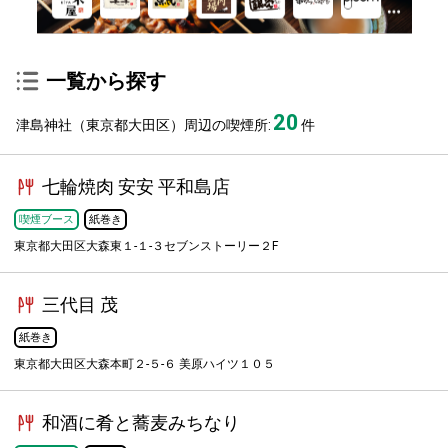
一覧から探す
20
津島神社（東京都大田区）周辺の喫煙所:
件
七輪焼肉 安安 平和島店
喫煙ブース
紙巻き
東京都大田区大森東１-１-３セブンストーリー２F
三代目 茂
紙巻き
東京都大田区大森本町２-５-６ 美原ハイツ１０５
和酒に肴と蕎麦みちなり