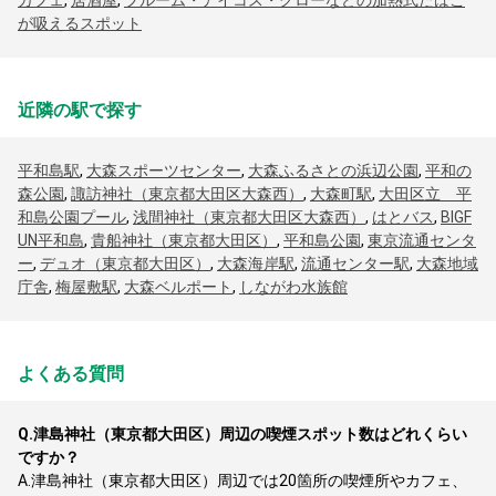
カフェ
,
居酒屋
,
プルーム・アイコス・グローなどの加熱式たばこ
が吸えるスポット
近隣の駅で探す
平和島駅
,
大森スポーツセンター
,
大森ふるさとの浜辺公園
,
平和の
森公園
,
諏訪神社（東京都大田区大森西）
,
大森町駅
,
大田区立 平
和島公園プール
,
浅間神社（東京都大田区大森西）
,
はとバス
,
BIGF
UN平和島
,
貴船神社（東京都大田区）
,
平和島公園
,
東京流通センタ
ー
,
デュオ（東京都大田区）
,
大森海岸駅
,
流通センター駅
,
大森地域
庁舎
,
梅屋敷駅
,
大森ベルポート
,
しながわ水族館
よくある質問
Q.
津島神社（東京都大田区）周辺の喫煙スポット数はどれくらい
ですか？
A.
津島神社（東京都大田区）周辺では20箇所の喫煙所やカフェ、