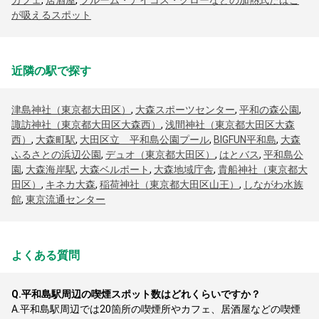
カフェ
,
居酒屋
,
プルーム・アイコス・グローなどの加熱式たばこ
が吸えるスポット
近隣の駅で探す
津島神社（東京都大田区）
,
大森スポーツセンター
,
平和の森公園
,
諏訪神社（東京都大田区大森西）
,
浅間神社（東京都大田区大森
西）
,
大森町駅
,
大田区立 平和島公園プール
,
BIGFUN平和島
,
大森
ふるさとの浜辺公園
,
デュオ（東京都大田区）
,
はとバス
,
平和島公
園
,
大森海岸駅
,
大森ベルポート
,
大森地域庁舎
,
貴船神社（東京都大
田区）
,
キネカ大森
,
稲荷神社（東京都大田区山王）
,
しながわ水族
館
,
東京流通センター
よくある質問
Q.
平和島駅周辺の喫煙スポット数はどれくらいですか？
A.
平和島駅周辺では20箇所の喫煙所やカフェ、居酒屋などの喫煙