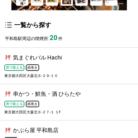
一覧から探す
20
平和島駅周辺の喫煙所:
件
気まぐれバル Hachi
席で吸える
紙巻き
東京都大田区大森北６-２９-１０
串かつ・鮮魚・酒 ひらたや
席で吸える
紙巻き
東京都大田区大森北６-２７-１ １F
かぶら屋 平和島店