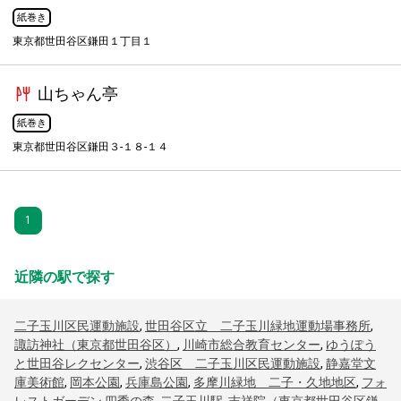
紙巻き
東京都世田谷区鎌田１丁目１
山ちゃん亭
紙巻き
東京都世田谷区鎌田３-１８-１４
1
近隣の駅で探す
二子玉川区民運動施設
,
世田谷区立 二子玉川緑地運動場事務所
,
諏訪神社（東京都世田谷区）
,
川崎市総合教育センター
,
ゆうぽう
と世田谷レクセンター
,
渋谷区 二子玉川区民運動施設
,
静嘉堂文
庫美術館
,
岡本公園
,
兵庫島公園
,
多摩川緑地 二子・久地地区
,
フォ