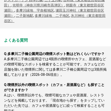
レストガーデン 四季の森
,
二子玉川駅
,
吉祥院（東京都世田谷区鎌
田）
,
光明寺（神奈川県川崎市高津区）
,
慈眼寺（東京都世田谷区
瀬田）
,
多摩川緑地 宇奈根地区
,
瀬田玉川神社（東京都世田谷区
瀬田）
,
二子新地駅
,
多摩川緑地 二子地区
,
氷川神社（東京都世田
谷区）
よくある質問
Q.
多摩川二子橋公園周辺の喫煙スポット数はどれくらいですか？
A.
多摩川二子橋公園周辺では4箇所の喫煙所やカフェ、居酒屋など
の喫煙可能なスポットを検索することが可能です。カフェなどの
店舗を除いた喫煙所に関しては多摩川二子橋公園周辺では3箇所掲
載しております（2026-08-06現在）。
Q.
喫煙所以外の喫煙スポット（カフェ・居酒屋など）も探すこと
ができますか？
A.
はい、喫煙所以外でも、喫煙可能なカフェや居酒屋、レストラ
ンなどを掲載しております。「現在地から探す」をタップしてい
ただいた先では、カフェや居酒屋などに絞って検索することも可
能です。